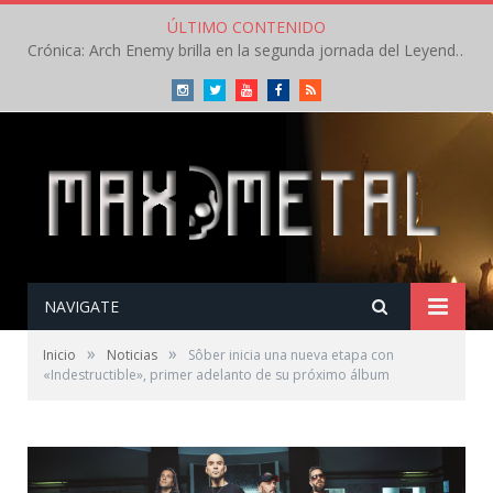
ÚLTIMO CONTENIDO
Crónica: Arch Enemy brilla en la segunda jornada del Leyendas del Rock – Jueves – Agosto 2026
Instagram
Twitter
Youtube
Facebook
RSS
NAVIGATE
»
»
Inicio
Noticias
Sôber inicia una nueva etapa con
«Indestructible», primer adelanto de su próximo álbum