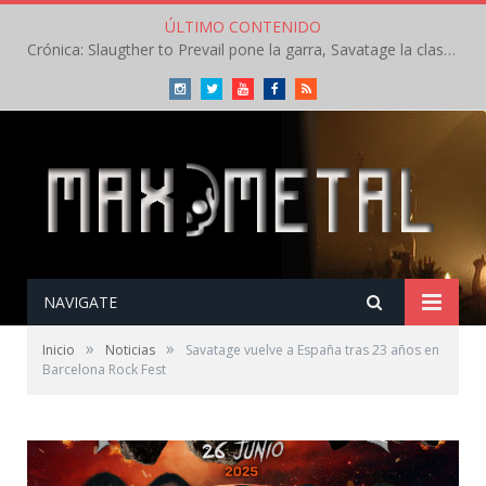
ÚLTIMO CONTENIDO
Crónica: Slaugther to Prevail pone la garra, Savatage la clase en la apertura del Leyendas del Rock – Miércoles – Agosto 2026
Instagram
Twitter
Youtube
Facebook
RSS
NAVIGATE
»
»
Inicio
Noticias
Savatage vuelve a España tras 23 años en
Barcelona Rock Fest