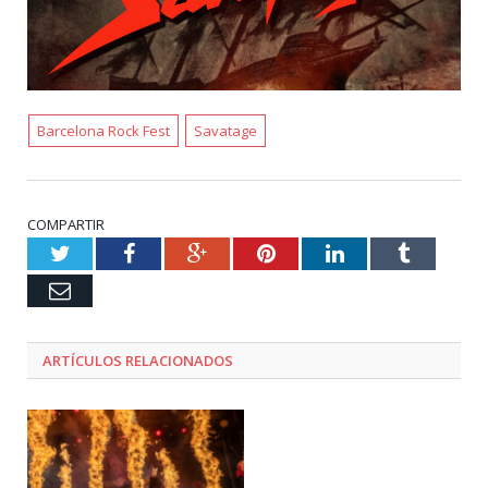
Barcelona Rock Fest
Savatage
COMPARTIR
Twitter
Facebook
Google+
Pinterest
LinkedIn
Tumblr
Email
ARTÍCULOS RELACIONADOS