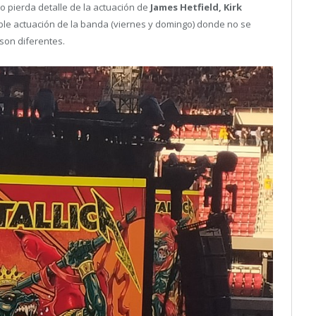
no pierda detalle de la actuación de
James Hetfield, Kirk
le actuación de la banda (viernes y domingo) donde no se
son diferentes.