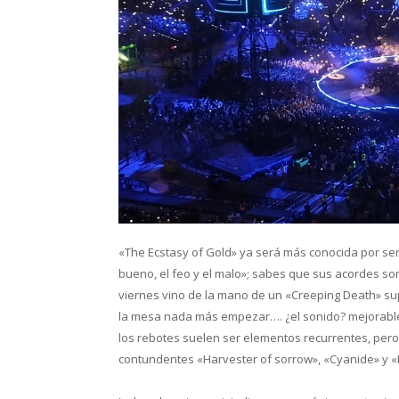
«The Ecstasy of Gold» ya será más conocida por ser
bueno, el feo y el malo»; sabes que sus acordes son
viernes vino de la mano de un «Creeping Death» su
la mesa nada más empezar…. ¿el sonido? mejorable
los rebotes suelen ser elementos recurrentes, per
contundentes «Harvester of sorrow», «Cyanide» y «