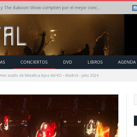
Crónica: In Flames y The Baboon Show compiten por el mejor concierto del día en el Leyendas del Rock – Viernes – Agosto 2026
TAS
CONCIERTOS
DVD
LIBROS
AGENDA
mer asalto de Metallica lejos del KO – Madrid – Julio 2024