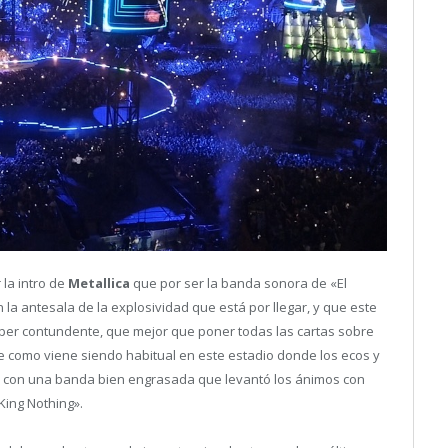
 la intro de
Metallica
que por ser la banda sonora de «El
 la antesala de la explosividad que está por llegar, y que este
per contundente, que mejor que poner todas las cartas sobre
 como viene siendo habitual en este estadio donde los ecos y
o con una banda bien engrasada que levantó los ánimos con
King Nothing».