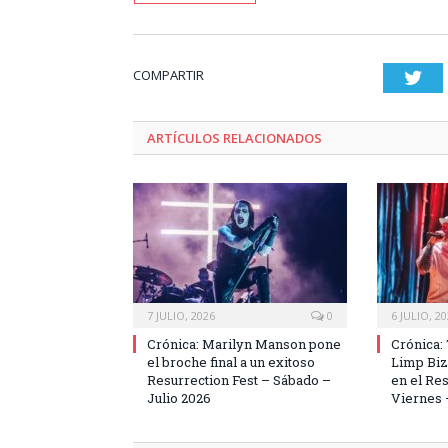
COMPARTIR
Twi
ARTÍCULOS RELACIONADOS
7 JULIO, 2026
0
6 JULIO, 2
Crónica: Marilyn Manson pone
Crónica: 
el broche final a un exitoso
Limp Bizk
Resurrection Fest – Sábado –
en el Res
Julio 2026
Viernes 