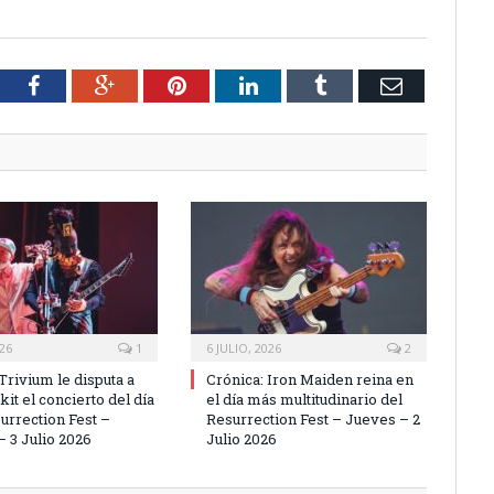
tter
Facebook
Google+
Pinterest
LinkedIn
Tumblr
Email
026
1
6 JULIO, 2026
2
Trivium le disputa a
Crónica: Iron Maiden reina en
it el concierto del día
el día más multitudinario del
urrection Fest –
Resurrection Fest – Jueves – 2
– 3 Julio 2026
Julio 2026