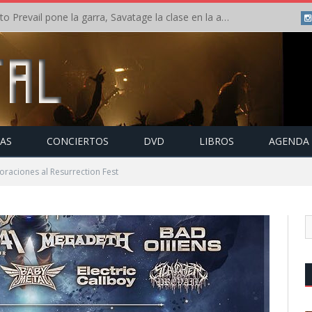
Crónica: Slaugther to Prevail pone la garra, Savatage la clase en la apertura del Leyendas del Rock – Miércoles – Agosto 2026
TAS
CONCIERTOS
DVD
LIBROS
AGENDA
raciones al Resurrection Fest