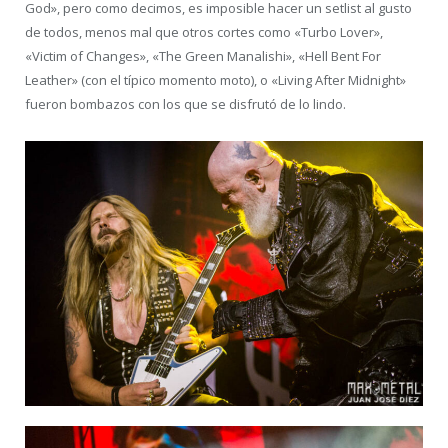
God», pero como decimos, es imposible hacer un setlist al gusto
de todos, menos mal que otros cortes como «Turbo Lover»,
«Victim of Changes», «The Green Manalishi», «Hell Bent For
Leather» (con el típico momento moto), o «Living After Midnight»
fueron bombazos con los que se disfrutó de lo lindo.