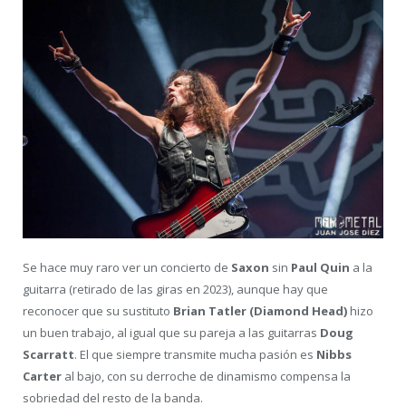
Se hace muy raro ver un concierto de
Saxon
sin
Paul Quin
a la
guitarra (retirado de las giras en 2023), aunque hay que
reconocer que su sustituto
Brian Tatler (Diamond Head)
hizo
un buen trabajo, al igual que su pareja a las guitarras
Doug
Scarratt
. El que siempre transmite mucha pasión es
Nibbs
Carter
al bajo, con su derroche de dinamismo compensa la
sobriedad del resto de la banda.