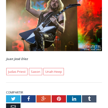
Juan José Díez
Judas Priest
Saxon
Uriah Heep
COMPARTIR
Twitter
Facebook
Google+
Pinterest
LinkedIn
Tumblr
Email