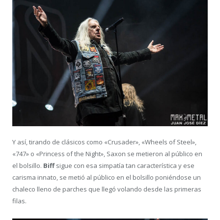
Y así, tirando de clásicos como «Crusader», «Wheels of Steel»,
«747» o «Princess of the Night», Saxon se metieron al público en
el bolsillo.
Biff
sigue con esa simpatía tan característica y ese
carisma innato, se metió al público en el bolsillo poniéndose un
chaleco lleno de parches que llegó volando desde las primeras
filas.