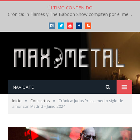
ÚLTIMO CONTENIDO
Crónica: Arch Enemy brilla en la segunda jornada del Leyendas del Rock – Jueves – Agosto 2026
Instagram
Twitter
Youtube
Facebook
RSS
NAVIGATE
»
»
Inicio
Conciertos
Crónica: Judas Priest, medio siglo de
amor con Madrid – Junio 2024