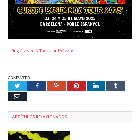
King Gizzard & The Lizard Wizard
COMPARTIR
Twitter
Facebook
Google+
Pinterest
LinkedIn
Tumblr
Email
ARTÍCULOS RELACIONADOS