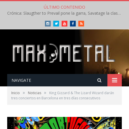
ÚLTIMO CONTENIDO
Crónica: Slaugther to Prevail pone la garra, Savatage la clase en la apertura del Leyendas del Rock – Miércoles – Agosto 2026
Instagram
Twitter
Youtube
Facebook
RSS
NAVIGATE
»
»
Inicio
Noticias
King Gizzard & The Lizard Wizard darán
tres conciertos en Barcelona en tres días consecutivos