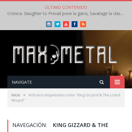
ÚLTIMO CONTENIDO
Crónica: Slaugther to Prevail pone la garra, Savatage la clase en la apertura del Leyendas del Rock – Miércoles – Agosto 2026
Instagram
Twitter
Youtube
Facebook
RSS
NAVIGATE
»
Inicio
Artículos etiquetados como "King Gizzard & The Lizard
Wizard"
NAVEGACIÓN:
KING GIZZARD & THE