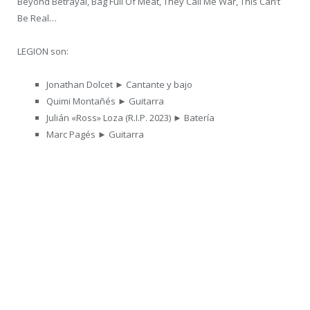
Beyond Betrayal, Bag Full Of Meat, They Call Me War, This Can’t
Be Real…
LEGION son:
Jonathan Dolcet ► Cantante y bajo
Quimi Montañés ► Guitarra
Julián «Ross» Loza (R.I.P. 2023) ► Batería
Marc Pagés ► Guitarra