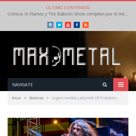
ÚLTIMO CONTENIDO
Crónica: In Flames y The Baboon Show compiten por el mejor concierto del día en el Leyendas del Rock – Viernes – Agosto 2026
Instagram
Twitter
Youtube
Facebook
RSS
NAVIGATE
»
»
Inicio
Noticias
Legion reedita Labyrinth Of Problems