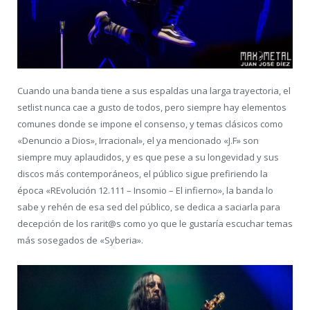
Cuando una banda tiene a sus espaldas una larga trayectoria, el
setlist nunca cae a gusto de todos, pero siempre hay elementos
comunes donde se impone el consenso, y temas clásicos como
«Denuncio a Dios», Irracional», el ya mencionado «J.F» son
siempre muy aplaudidos, y es que pese a su longevidad y sus
discos más contemporáneos, el público sigue prefiriendo la
época «REvolución 12.111 – Insomio – El infierno», la banda lo
sabe y rehén de esa sed del público, se dedica a saciarla para
decepción de los rarit@s como yo que le gustaría escuchar temas
más sosegados de «Syberia».