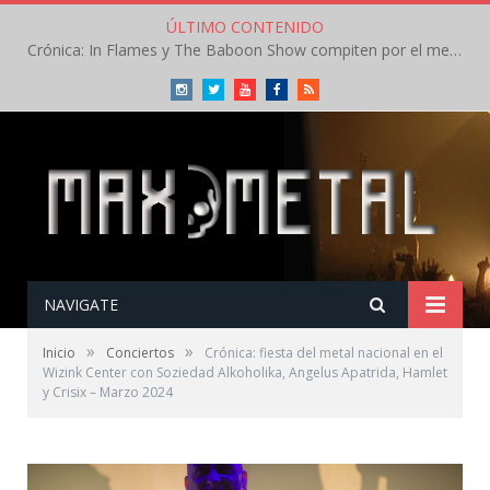
ÚLTIMO CONTENIDO
Crónica: Arch Enemy brilla en la segunda jornada del Leyendas del Rock – Jueves – Agosto 2026
Instagram
Twitter
Youtube
Facebook
RSS
NAVIGATE
»
»
Inicio
Conciertos
Crónica: fiesta del metal nacional en el
Wizink Center con Soziedad Alkoholika, Angelus Apatrida, Hamlet
y Crisix – Marzo 2024