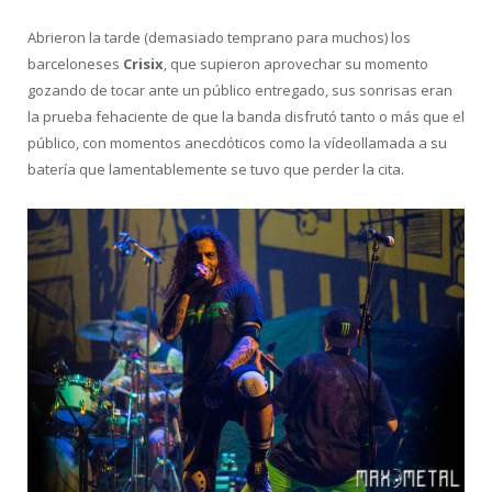
Abrieron la tarde (demasiado temprano para muchos) los
barceloneses
Crisix
, que supieron aprovechar su momento
gozando de tocar ante un público entregado, sus sonrisas eran
la prueba fehaciente de que la banda disfrutó tanto o más que el
público, con momentos anecdóticos como la vídeollamada a su
batería que lamentablemente se tuvo que perder la cita.