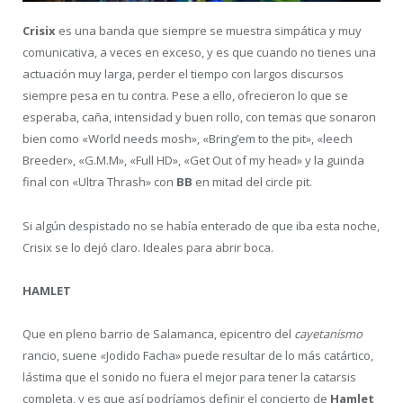
Crisix
es una banda que siempre se muestra simpática y muy
comunicativa, a veces en exceso, y es que cuando no tienes una
actuación muy larga, perder el tiempo con largos discursos
siempre pesa en tu contra. Pese a ello, ofrecieron lo que se
esperaba, caña, intensidad y buen rollo, con temas que sonaron
bien como «World needs mosh», «Bring’em to the pit», «leech
Breeder», «G.M.M», «Full HD», «Get Out of my head» y la guinda
final con «Ultra Thrash» con
BB
en mitad del circle pit.
Si algún despistado no se había enterado de que iba esta noche,
Crisix se lo dejó claro. Ideales para abrir boca.
HAMLET
Que en pleno barrio de Salamanca, epicentro del
cayetanismo
rancio, suene «Jodido Facha» puede resultar de lo más catártico,
lástima que el sonido no fuera el mejor para tener la catarsis
completa, y es que así podríamos definir el concierto de
Hamlet