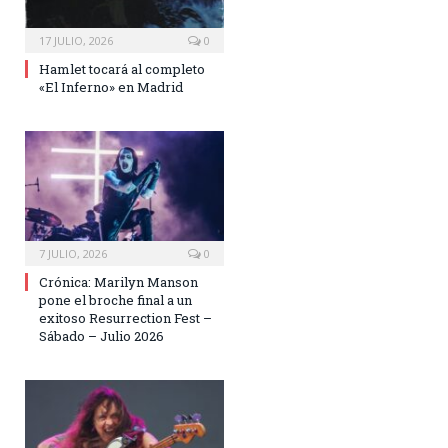
17 JULIO, 2026
0
Hamlet tocará al completo
«El Inferno» en Madrid
7 JULIO, 2026
0
Crónica: Marilyn Manson
pone el broche final a un
exitoso Resurrection Fest –
Sábado – Julio 2026