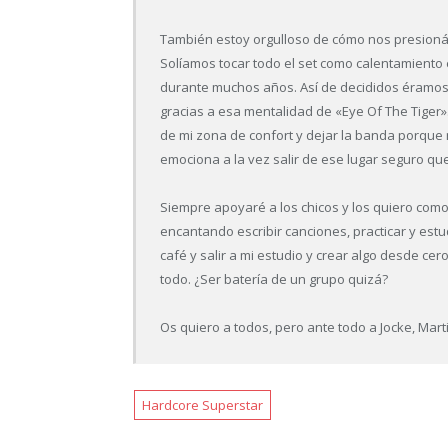
También estoy orgulloso de cómo nos presioná
Solíamos tocar todo el set como calentamiento 
durante muchos años. Así de decididos éramos
gracias a esa mentalidad de «Eye Of The Tiger».
de mi zona de confort y dejar la banda porque
emociona a la vez salir de ese lugar seguro qu
Siempre apoyaré a los chicos y los quiero co
encantando escribir canciones, practicar y est
café y salir a mi estudio y crear algo desde ce
todo. ¿Ser batería de un grupo quizá?
Os quiero a todos, pero ante todo a Jocke, Mart
Hardcore Superstar