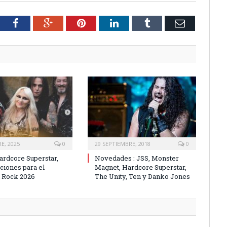
tter
Facebook
Google+
Pinterest
LinkedIn
Tumblr
Email
E, 2025
0
29 SEPTIEMBRE, 2018
0
ardcore Superstar,
Novedades : JSS, Monster
ciones para el
Magnet, Hardcore Superstar,
 Rock 2026
The Unity, Ten y Danko Jones