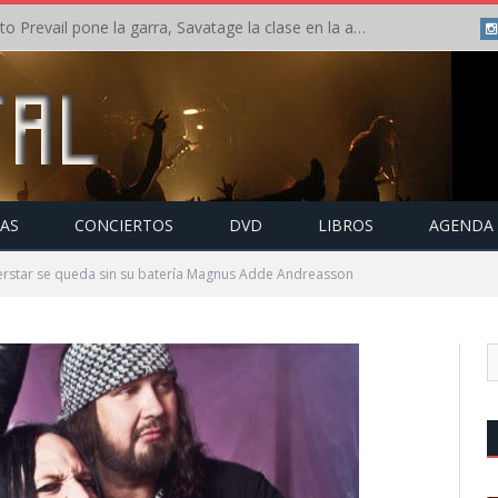
Crónica: Slaugther to Prevail pone la garra, Savatage la clase en la apertura del Leyendas del Rock – Miércoles – Agosto 2026
TAS
CONCIERTOS
DVD
LIBROS
AGENDA
rstar se queda sin su batería Magnus Adde Andreasson