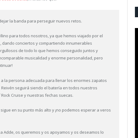
jar la banda para perseguir nuevos retos.
ellino para todos nosotros, ya que hemos viajado por el
 dando conciertos y compartiendo innumerables
gullosos de todo lo que hemos conseguido juntos y
incomparable musicalidad y enorme personalidad, pero
tinuar!
 a la persona adecuada para llenar los enormes zapatos
 Reivén seguirá siendo el batería en todos nuestros
f Rock Cruise y nuestras fechas suecas.
 sigue en su punto más alto y ¡no podemos esperar a veros
as a Adde, os queremos y os apoyamos y os deseamos lo