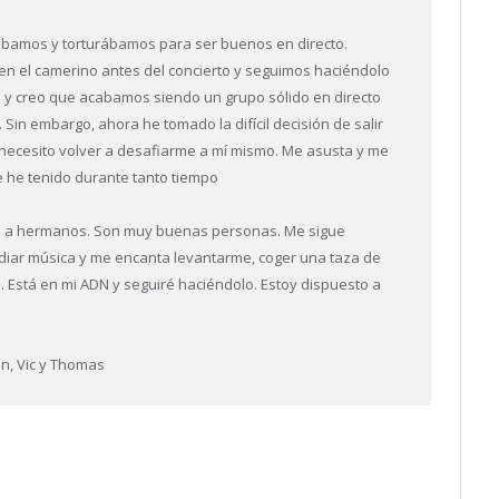
bamos y torturábamos para ser buenos en directo.
en el camerino antes del concierto y seguimos haciéndolo
 y creo que acabamos siendo un grupo sólido en directo
 Sin embargo, ahora he tomado la difícil decisión de salir
 necesito volver a desafiarme a mí mismo. Me asusta y me
e he tenido durante tanto tiempo
mo a hermanos. Son muy buenas personas. Me sigue
udiar música y me encanta levantarme, coger una taza de
ro. Está en mi ADN y seguiré haciéndolo. Estoy dispuesto a
in, Vic y Thomas