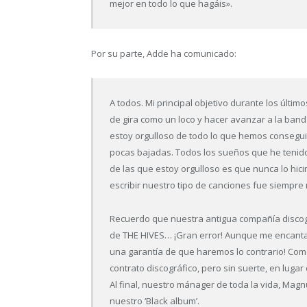
mejor en todo lo que hagáis».
Por su parte, Adde ha comunicado:
A todos. Mi principal objetivo durante los últim
de gira como un loco y hacer avanzar a la band
estoy orgulloso de todo lo que hemos consegui
pocas bajadas. Todos los sueños que he tenid
de las que estoy orgulloso es que nunca lo hici
escribir nuestro tipo de canciones fue siempre 
Recuerdo que nuestra antigua compañía discogr
de THE HIVES… ¡Gran error! Aunque me encanta e
una garantía de que haremos lo contrario! Com
contrato discográfico, pero sin suerte, en lug
Al final, nuestro mánager de toda la vida, Magn
nuestro ‘Black album’.