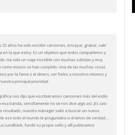
os 25 años ha sido escribir canciones, ensayar, grabar, salir
a en la que estoy. Es un objetivo que todos compartimos y
do. Ha sido un viaje increíble con muchas subidas y muy
o como músico se han cumplido. Una de las muchas cosas
mos por la fama o el dinero, ser fieles a nosotros mismos y
nuestra principal prioridad
áfica nos dijo que escribiéramos canciones más del estilo
sa banda, sencillamente no se nos dice algo así. ¡Es casi
o resultado, nuestro mánager salió a buscar un nuevo
ar de eso todo el mundo le preguntaba si éramos de verdad…
us Lundbäck, fundó su propio sello y allí publicamos