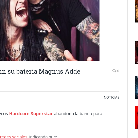
sin su batería Magnus Adde
0
NOTICIAS
uecos
Hardcore Superstar
abandona la banda para
redes sociales
, indicando que: