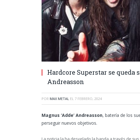
Hardcore Superstar se queda 
Andreasson
POR
MAX METAL
EL
7 FEBRERO, 2024
Magnus ‘Adde’ Andreasson
, batería de los s
perseguir nuevos objetivos.
La noticia la ha desvelado la banda a través de sus