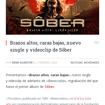
Brazos altos, caras bajas, nuevo
0
single y videoclip de Sôber
POR
IRENE KILMISTER
EL
7 FEBRERO, 2024
NOTICIAS
,
NOVEDADES
Presentamos «
Brazos altos, caras bajas
«, nuevo single
y videoclip de adelanto de «
Retorcidos
«, regrabación del que
fuese el primer álbum de
Sôber
,
«
Torcidos
«, publicado en 1997. «Retorcidos»,
verá la luz este
año
en conmemoración del trigésimo aniversario de la fundación