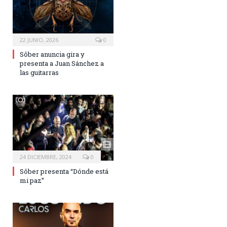
22 JUNIO, 2026
0
Sôber anuncia gira y
presenta a Juan Sánchez a
las guitarras
24 DICIEMBRE, 2024
0
Sôber presenta “Dónde está
mi paz”