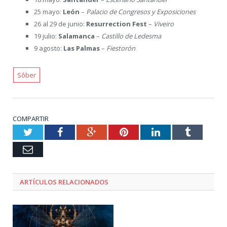
25 mayo:
León
–
Palacio de Congresos y Exposiciones
26 al 29 de junio:
Resurrection Fest
–
Viveiro
19 julio:
Salamanca
–
Castillo de Ledesma
9 agosto:
Las Palmas
–
Fiestorón
Sôber
COMPARTIR
Twitter
Facebook
Google+
Pinterest
LinkedIn
Tumblr
Email
ARTÍCULOS RELACIONADOS