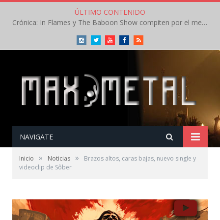
ÚLTIMO CONTENIDO
Crónica: In Flames y The Baboon Show compiten por el mejor concierto del día en el Leyendas del Rock – Viernes – Agosto 2026
Instagram
Twitter
Youtube
Facebook
RSS
NAVIGATE
»
»
Inicio
Noticias
Brazos altos, caras bajas, nuevo single y
videoclip de Sôber