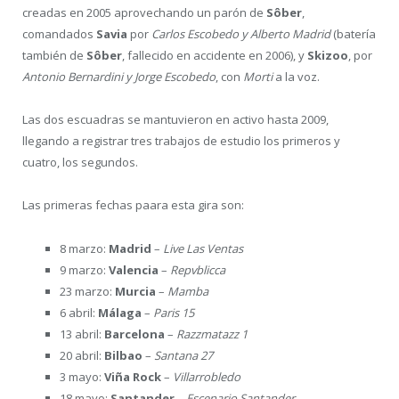
creadas en 2005 aprovechando un parón de
Sôber
,
comandados
Savia
por
Carlos Escobedo y Alberto Madrid
(batería
también de
Sôber
, fallecido en accidente en 2006), y
Skizoo
, por
Antonio Bernardini y Jorge Escobedo
, con
Morti
a la voz.
Las dos escuadras se mantuvieron en activo hasta 2009,
llegando a registrar tres trabajos de estudio los primeros y
cuatro, los segundos.
Las primeras fechas paara esta gira son:
8 marzo:
Madrid
–
Live Las Ventas
9 marzo:
Valencia
–
Repvblicca
23 marzo:
Murcia
–
Mamba
6 abril:
Málaga
–
Paris 15
13 abril:
Barcelona
–
Razzmatazz 1
20 abril:
Bilbao
–
Santana 27
3 mayo:
Viña Rock
–
Villarrobledo
18 mayo:
Santander
–
Escenario Santander