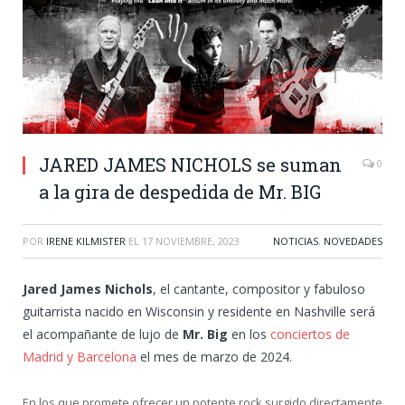
JARED JAMES NICHOLS se suman
0
a la gira de despedida de Mr. BIG
POR
IRENE KILMISTER
EL
17 NOVIEMBRE, 2023
NOTICIAS
,
NOVEDADES
Jared James Nichols
, el cantante, compositor y fabuloso
guitarrista nacido en Wisconsin y residente en Nashville será
el acompañante de lujo de
Mr. Big
en los
conciertos de
Madrid y Barcelona
el mes de marzo de 2024.
En los que promete ofrecer un potente rock surgido directamente