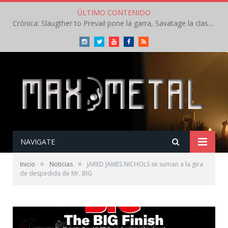
ÚLTIMO CONTENIDO
Crónica: Slaugther to Prevail pone la garra, Savatage la clase en la apertura del Leyendas del Rock – Miércoles – Agosto 2026
Instagram
Twitter
Youtube
Facebook
RSS
NAVIGATE
»
»
Inicio
Noticias
JARED JAMES NICHOLS se suman a la gira
de despedida de Mr. BIG