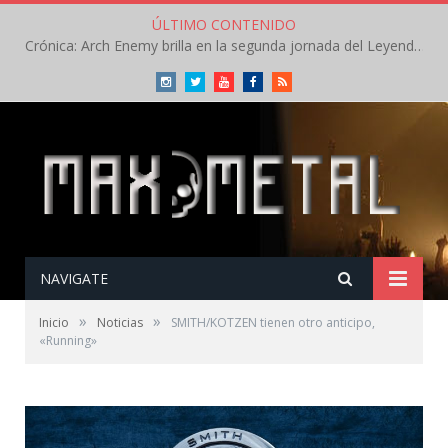
ÚLTIMO CONTENIDO
Crónica: Arch Enemy brilla en la segunda jornada del Leyendas del Rock – Jueves – Agosto 2026
Instagram
Twitter
Youtube
Facebook
RSS
NAVIGATE
»
»
Inicio
Noticias
SMITH/KOTZEN tienen otro anticipo,
«Running»