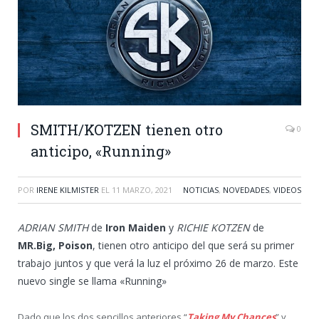
SMITH/KOTZEN tienen otro
0
anticipo, «Running»
POR
IRENE KILMISTER
EL
11 MARZO, 2021
NOTICIAS
,
NOVEDADES
,
VIDEOS
ADRIAN SMITH
de
Iron Maiden
y
RICHIE KOTZEN
de
MR.Big, Poison
, tienen otro anticipo del que será su primer
trabajo juntos y que verá la luz el próximo 26 de marzo. Este
nuevo single se llama «Running»
Dado que los dos sencillos anteriores “
Taking My Chances
” y