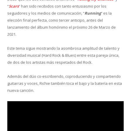
“
Scars
” han sido recibidos con tanto entusiasmo por los
seguidores y los medios de comunicación, “
Running
” es la
elección final perfecta, como tercer anticipo, antes del
lanzamiento del álbum homónimo el próximo 26 de Marzo de
2021.
Este tema sigue mostrando la asombrosa amplitud de talento y
diversidad musical (Hard Rock & Blues) entre esta pareja única,
de dos de los artistas más respetados del Rock.
Además del dúo co-escribiendo, coproduciendo y compartiendo
guitarras y voces, Richie también toca el bajo y la batería en esta
nueva canción.