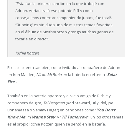
“Esta fue la primera canción en la que trabajé con
Adrian. Adrian trajó ese potente Riff y como
conseguimos conectar componiendo juntos, fue total!.
“Running” es sin duda uno de mis tres temas favoritos
en el álbum de Smith/Kotzen y tengo muchas ganas de
tocarla en directo”.
Richie Kotzen
El disco cuenta también, como invitado al compañero de Adrian
en Iron Maiden,
Nicko McBrain
en la batería en el tema “
Solar
Fire
”.
También en la batería aparece y el viejo amigo de Richie y
compañero de gira,
Tal Bergman
(Rod Steward, Billy Idol, Joe
Bonamassa o Sammy Hagar) en canciones como “
You Don’t
Know Me
”, “
I Wanna Stay
” y “
Til Tomorrow
”. En los otros temas
es el propio Richie Kotzen quien se sentó en la batería.