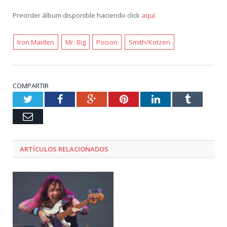
Preorder álbum disponible haciendo click
aquí
.
Iron Maiden
Mr. Big
Poison
Smith/Kotzen
COMPARTIR
Twitter
Facebook
Google+
Pinterest
LinkedIn
Tumblr
Email
ARTÍCULOS RELACIONADOS