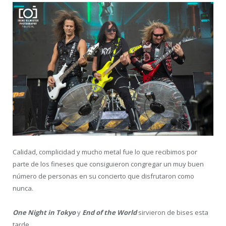
Calidad, complicidad y mucho metal fue lo que recibimos por
parte de los fineses que consiguieron congregar un muy buen
número de personas en su concierto que disfrutaron como
nunca.
One Night in Tokyo
y
End of the World
sirvieron de bises esta
tarde.