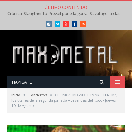
ÚLTIMO CONTENIDO
Concierto de Anette Olzon en Agosto en Madrid tocando temas de Nightwish
Instagram
Twitter
Youtube
Facebook
RSS
NAVIGATE
»
»
Inicio
Conciertos
CRÓNICA: MEGADETH y ARCH ENEMY,
los titanes de la segunda jornada – Leyendas del Rock – Jueves
10 de Agosto