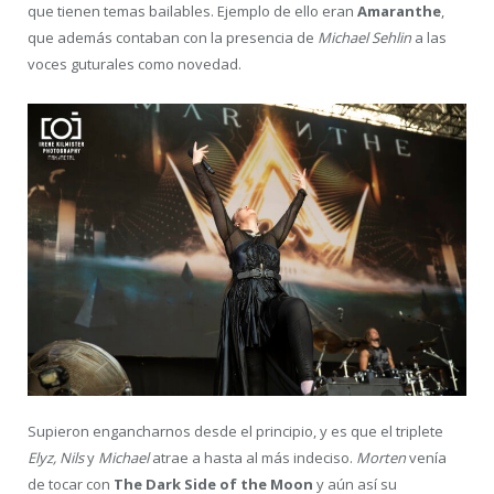
que tienen temas bailables. Ejemplo de ello eran
Amaranthe
,
que además contaban con la presencia de
Michael Sehlin
a las
voces guturales como novedad.
Supieron engancharnos desde el principio, y es que el triplete
Elyz, Nils
y
Michael
atrae a hasta al más indeciso.
Morten
venía
de tocar con
The Dark Side of the Moon
y aún así su