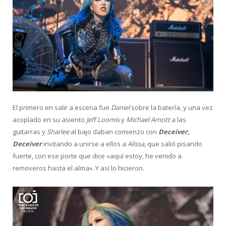
El primero en salir a escena fue
Daniel
sobre la batería, y una vez
acoplado en su asiento
Jeff Loomis
y
Michael Amott
a las
guitarras y
Sharlee
al bajo daban comienzo con
Deceiver,
Deceiver
invitando a unirse a ellos a
Alissa
, que salió pisando
fuerte, con ese porte que dice «aquí estoy, he venido a
removeros hasta el alma». Y así lo hicieron.