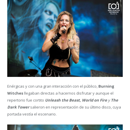
Enérgicas y con una gran interacción con el público,
Burning
Witches
llegaban directas a hacernos disfrutar y aunque el
repertorio fue cortito
Unleash the Beast, World on Fire
y
The
Dark Tower
salieron en representación de su último disco, cuya
portada vestía el escenario.