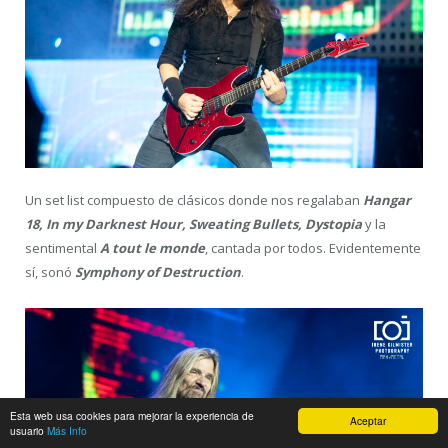
Un set list compuesto de clásicos donde nos regalaban
Hangar
18, In my Darknest Hour, Sweating Bullets, Dystopia
y la
sentimental
A tout le monde
, cantada por todos. Evidentemente
sí, sonó
Symphony of Destruction
.
Esta web usa cookies para mejorar la experiencia de
Aceptar
usuario
Más Info