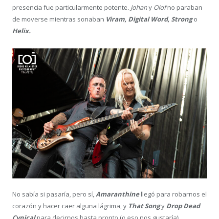
presencia fue particularmente potente.
Johan
y
Olof
no paraban
de moverse mientras sonaban
Viram, Digital Word, Strong
o
Helix.
No sabía si pasaría, pero sí,
Amaranthine
llegó para robarnos el
corazón y hacer caer alguna lágrima, y
That Song
y
Drop Dead
Cynical
para decirnos hasta pronto (o eso nos gustaría).