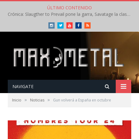
ÚLTIMO CONTENIDO
Crónica: Slaugther to Prevail pone la garra, Savatage la clase en la apertura del Leyendas del Rock – Miércoles – Agosto 2026
Instagram
Twitter
Youtube
Facebook
RSS
NAVIGATE
»
»
Inicio
Noticias
Gun volverá a España en octubre