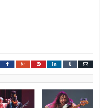
tter
Facebook
Google+
Pinterest
LinkedIn
Tumblr
Email