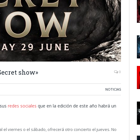
Secret show»
0
NOTICIAS
 sus
redes sociales
que en la edición de este año habrá un
 el viernes o el sábado, ofrecerá otro concierto el jueves. No