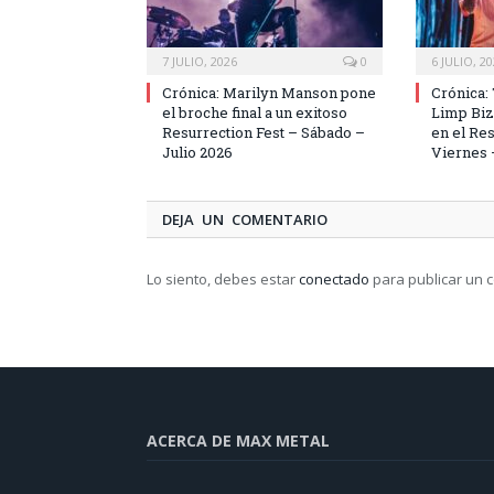
7 JULIO, 2026
0
6 JULIO, 2
Crónica: Marilyn Manson pone
Crónica: 
el broche final a un exitoso
Limp Bizk
Resurrection Fest – Sábado –
en el Res
Julio 2026
Viernes 
DEJA UN COMENTARIO
Lo siento, debes estar
conectado
para publicar un 
ACERCA DE MAX METAL