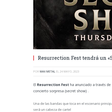
Resurrection Fest tendrá un «
POR
MAX METAL
EL
24 MAYO, 2023
El
Resurrection Fest
ha anunciado a través de
concierto sorpresa (secret show) .
Una de las bandas que toca en el escenario principal
será un cabeza de cartel