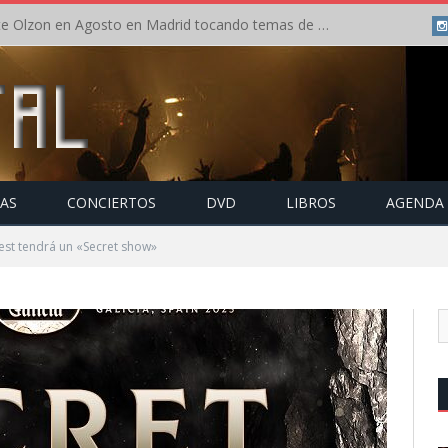
Concierto de Anette Olzon en Agosto en Madrid tocando temas de Nightwish
TAS
CONCIERTOS
DVD
LIBROS
AGENDA
est tendrá un «Secret show»