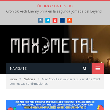
ÚLTIMO CONTENIDO
Crónica: Arch Enemy brilla en la segunda jornada del Leyendas del Rock – Jueves – Agosto 2026
Instagram
Twitter
Youtube
Facebook
RSS
NAVIGATE
»
»
Inicio
Noticias
Mad Cool Festival cierra su cartel de 2023
con nuevas confirmaciones