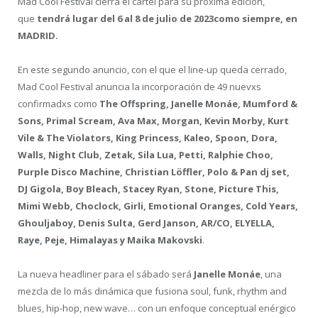
Mad Cool Festival cierra el cartel para su próxima edición,
que
tendrá lugar del 6 al 8 de julio de 2023
como siempre, en
MADRID.
En este segundo anuncio, con el que el line-up queda cerrado,
Mad Cool Festival anuncia la incorporación de 49 nuevxs
confirmadxs como
The Offspring, Janelle Monáe, Mumford &
Sons, Primal Scream, Ava Max, Morgan, Kevin Morby, Kurt
Vile & The Violators, King Princess, Kaleo, Spoon, Dora,
Walls, Night Club, Zetak, Sila Lua, Petti, Ralphie Choo,
Purple Disco Machine, Christian Löffler, Polo & Pan dj set,
DJ Gigola, Boy Bleach, Stacey Ryan, Stone, Picture This,
Mimi Webb, Choclock, Girli, Emotional Oranges, Cold Years,
Ghouljaboy, Denis Sulta, Gerd Janson, AR/CO, ELYELLA,
Raye, Peje, Himalayas y Maika Makovski
.
La nueva headliner para el sábado será
Janelle Monáe
, una
mezcla de lo más dinámica que fusiona soul, funk, rhythm and
blues, hip-hop, new wave… con un enfoque conceptual enérgico