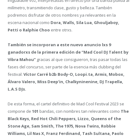
inigualable voz, interpretadas en directo por una banda pulida al
milímetro, transmitiendo clase, gusto y belleza. También
podremos disfrutar de otros nombres ya relevantes en la
escena nacional como
Dora, Walls, Sila Lua, Ghouljaboy,
Petti o Ralphie Choo
entre otrxs.
También se incorporan a este nuevo anuncio lxs 9
ganadorxs de la primera edición de “Mad Cool DJ Talent by
Vibra Mahou”
gracias al que consiguieron, tras pasar todas las
fases del concurso, ser parte de la esencia más clubbing del
festival:
Víctor Carré b2b Body-O, Loopi.ta, Armis, Mobox,
Álvaro Valero, Miss Deep’in, Chalkyninenine, DJ Trapella,
L.A.S DJs.
De esta forma, el cartel definitivo de Mad Cool Festival 2023 se
compone de
101
bandas, con nombres tan relevantes como
The
Black Keys, Red Hot Chili Peppers, Lizzo, Queens of the
Stone Age, Sam Smith, The 1975, Nova Twins, Robbie
Williams, Lil Nas X, Franz Ferdinand, Tash Sultana, Paolo