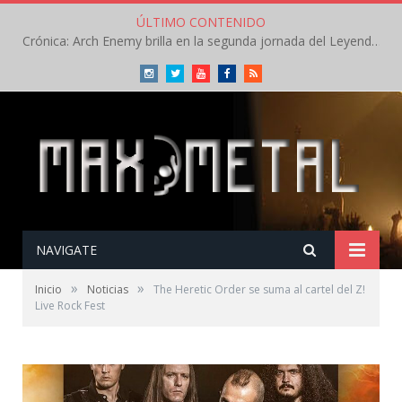
ÚLTIMO CONTENIDO
Crónica: Arch Enemy brilla en la segunda jornada del Leyendas del Rock – Jueves – Agosto 2026
Instagram
Twitter
Youtube
Facebook
RSS
NAVIGATE
»
»
Inicio
Noticias
The Heretic Order se suma al cartel del Z!
Live Rock Fest