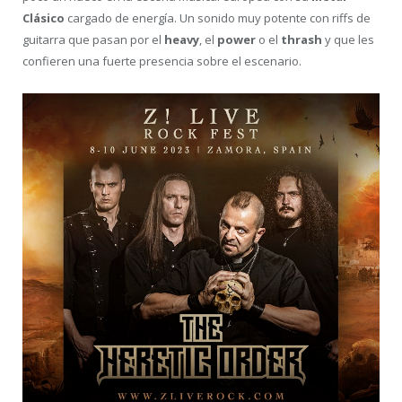
Clásico
cargado de energía. Un sonido muy potente con riffs de
guitarra que pasan por el
heavy
, el
power
o el
thrash
y que les
confieren una fuerte presencia sobre el escenario.