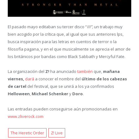
El pasado mayo editaban su tercer disco “
III”,
un trabajo muy
bien acogido por la crítica que, al igual que sus anteriores lps,
busca inspiración para las letras en cuentos de terror o la
filosofía pagana, y en el que musicalmente se aprecia el amor de
los británicos por bandas como Black Sabbath y Mercyful Fate.
La organización del
Z!
ha anunciado
también
que,
mañana
viernes,
dará
a conocer el nombre del
último de los cabezas
de cartel
del festival, que se unirá a los ya confirmados
Helloween
,
Michael Schenker
y
Doro
.
Las entradas pueden conseguirse aún promocionadas en
www.zliverock.com
The Heretic Order
Z! Live