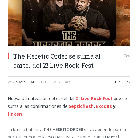
The Heretic Order se suma al
0
cartel del Z! Live Rock Fest
POR
MAX METAL
EL
15 DICIEMBRE, 2022
NOTICIAS
Nueva actualización del cartel del
Z! Live Rock Fest
que se
suma a las confirmaciones de
Septicflesh
,
Exodus
y
Haken
.
La banda británica
THE HERETIC ORDER
se va abriendo poco a
poco un hueco en la escena musical europea con su
Metal