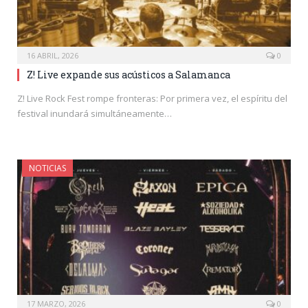
16 ABRIL, 2026
0
Z! Live expande sus acústicos a Salamanca
Z! Live Rock Fest rompe fronteras: Por primera vez, el espíritu del
festival inundará simultáneamente…
NOTICIAS
17 MARZO, 2026
0