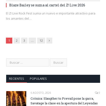
Blaze Bailey se suma al cartel del Z! Live 2026
El Z! Live Rock Fest suma un nuevo e importante atractivo para
los amantes del…
Siguiente
1
2
3
…
12
RECIENTES
POPULARES
6 AGOSTO, 2026
0
Crónica: Slaugther to Prevail pone la garra,
Savatage la clase en la apertura del Leyendas