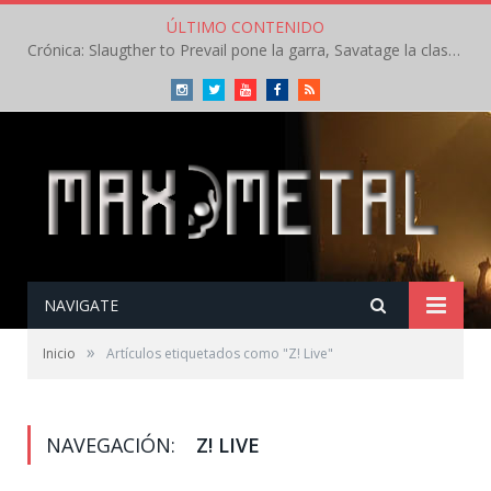
ÚLTIMO CONTENIDO
Crónica: Slaugther to Prevail pone la garra, Savatage la clase en la apertura del Leyendas del Rock – Miércoles – Agosto 2026
Instagram
Twitter
Youtube
Facebook
RSS
NAVIGATE
»
Inicio
Artículos etiquetados como "Z! Live"
NAVEGACIÓN:
Z! LIVE