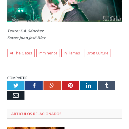
Texto: S.A. Sánchez
Fotos: Juan José Díez
At The Gates
Imminence
In Flames
Orbit Culture
COMPARTIR
Twitter
Facebook
Google+
Pinterest
LinkedIn
Tumblr
Email
ARTÍCULOS RELACIONADOS