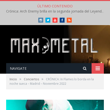
ÚLTIMO CONTENIDO
Crónica: Slaugther to Prevail pone la garra, Savatage la clase en la apertura del Leyendas del Rock – Miércoles – Agosto 2026
Instagram
Twitter
Youtube
Facebook
RSS
NAVIGATE
»
»
Inicio
Conciertos
CRÓNICA: In Flames lo borda en la
noche sueca – Madrid – Noviembre 2022