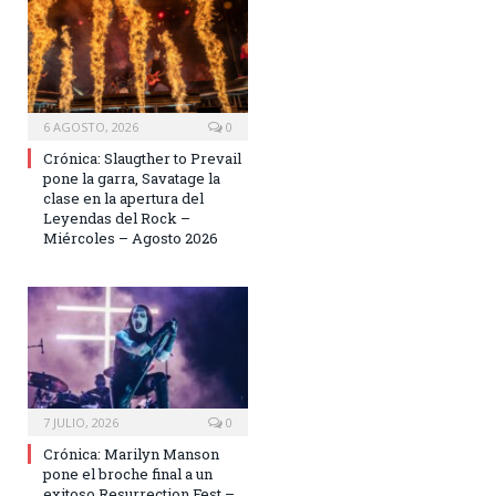
6 AGOSTO, 2026
0
Crónica: Slaugther to Prevail
pone la garra, Savatage la
clase en la apertura del
Leyendas del Rock –
Miércoles – Agosto 2026
7 JULIO, 2026
0
Crónica: Marilyn Manson
pone el broche final a un
exitoso Resurrection Fest –