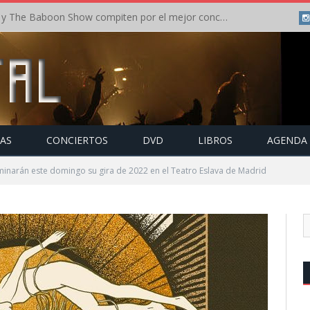
Crónica: In Flames y The Baboon Show compiten por el mejor concierto del día en el Leyendas del Rock – Viernes – Agosto 2026
TAS
CONCIERTOS
DVD
LIBROS
AGENDA
narán este domingo su gira de 2022 en el Teatro Eslava de Madrid