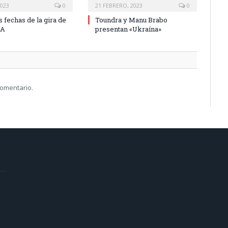
2023
0
21 FEBRERO, 2023
0
 fechas de la gira de
Toundra y Manu Brabo
RA
presentan «Ukraína»
comentario.