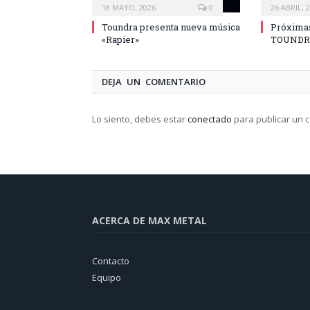
18 MAYO, 2026
0
26 ABRIL, 
Toundra presenta nueva música
Próximas
«Rapier»
TOUND
DEJA UN COMENTARIO
Lo siento, debes estar
conectado
para publicar un 
ACERCA DE MAX METAL
Contacto
Equipo