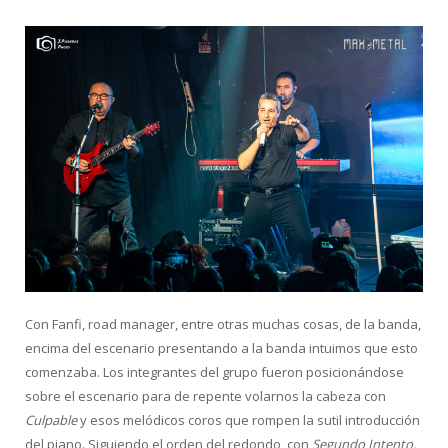
Con Fanfi, road manager, entre otras muchas cosas, de la banda,
encima del escenario presentando a la banda intuimos que esto
comenzaba. Los integrantes del grupo fueron posicionándose
sobre el escenario para de repente volarnos la cabeza con
Culpable
y esos melódicos coros que rompen la sutil introducción
del piano. Siguiendo el orden del redondo, con
Segundo Intento,