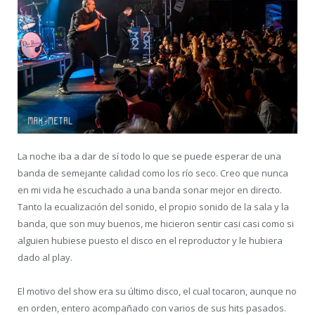
La noche iba a dar de sí todo lo que se puede esperar de una
banda de semejante calidad como los río seco. Creo que nunca
en mi vida he escuchado a una banda sonar mejor en directo.
Tanto la ecualización del sonido, el propio sonido de la sala y la
banda, que son muy buenos, me hicieron sentir casi casi como si
alguien hubiese puesto el disco en el reproductor y le hubiera
dado al play.
El motivo del show era su último disco, el cual tocaron, aunque no
en orden, entero acompañado con varios de sus hits pasados.