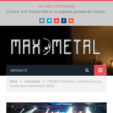
ÚLTIMO CONTENIDO
Crónica: Slaugther to Prevail pone la garra, Savatage la clase en la apertura del Leyendas del Rock – Miércoles – Agosto 2026
Instagram
Twitter
Youtube
Facebook
RSS
NAVIGATE
»
»
Inicio
Conciertos
CRÓNICA: Dry River crecientes tras su
cuarto disco (Noviembre 2022)