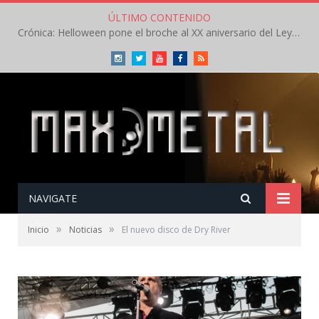
ÚLTIMO CONTENIDO
Crónica: Helloween pone el broche al XX aniversario del Leyendas del Rock – Sábado – Agosto 2026
Instagram
Twitter
Youtube
Facebook
RSS
NAVIGATE
»
»
Inicio
Noticias
El nuevo disco de Dry River