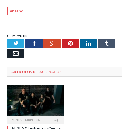
Absenci
COMPARTIR
Twitter
Facebook
Google+
Pinterest
LinkedIn
Tumblr
Email
ARTÍCULOS RELACIONADOS
28 NOVIEMBRE, 2025
0
ABSENCI estrenan «Cuenta