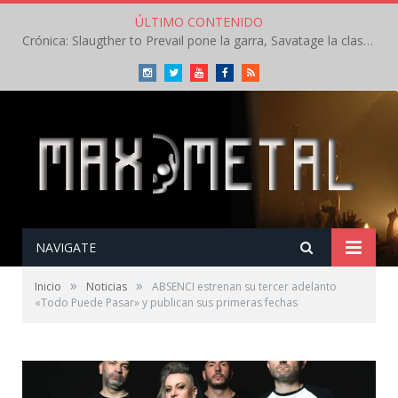
ÚLTIMO CONTENIDO
Crónica: Slaugther to Prevail pone la garra, Savatage la clase en la apertura del Leyendas del Rock – Miércoles – Agosto 2026
Instagram
Twitter
Youtube
Facebook
RSS
NAVIGATE
»
»
Inicio
Noticias
ABSENCI estrenan su tercer adelanto
«Todo Puede Pasar» y publican sus primeras fechas