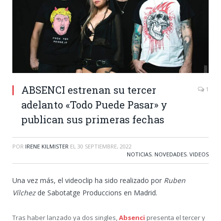
ABSENCI estrenan su tercer
1
adelanto «Todo Puede Pasar» y
publican sus primeras fechas
POR
IRENE KILMISTER
EL
30 SEPTIEMBRE, 2022
NOTICIAS
,
NOVEDADES
,
VIDEOS
Una vez más, el videoclip ha sido realizado por
Ruben
Vílchez
de Sabotatge Produccions en Madrid.
Tras haber lanzado ya dos singles,
Absenci
presenta el tercer y