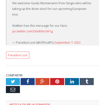
We welcome Guido Montanarini from Strigoi who will be
taking up the drum stool for our upcoming European
tour.
Waltteri has this message for our fans:
pic.twitter.com/D0xB0eGW1g
— Paradise Lost (@OfficialPL)
September 7, 2022
Paradise Lost
COMPARTIR
Twitter
Facebook
Google+
Pinterest
LinkedIn
Tumblr
Email
ARTÍCULOS RELACIONADOS