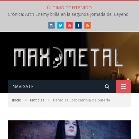
ÚLTIMO CONTENIDO
Crónica: Arch Enemy brilla en la segunda jornada del Leyendas del Rock – Jueves – Agosto 2026
Instagram
Twitter
Youtube
Facebook
RSS
NAVIGATE
»
»
Inicio
Noticias
Paradise Lost cambia de batería