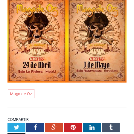
Mägo de Oz
COMPARTIR
Twitter
Facebook
Google+
Pinterest
LinkedIn
Tumblr