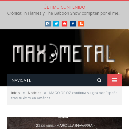
ÚLTIMO CONTENIDO
Crónica: In Flames y The Baboon Show compiten por el mejor concierto del día en el Leyendas del Rock – Viernes – Agosto 2026
Instagram
Twitter
Youtube
Facebook
RSS
NAVIGATE
»
»
Inicio
Noticias
MÄGO DE OZ continua su gira por España
tras su éxito en América