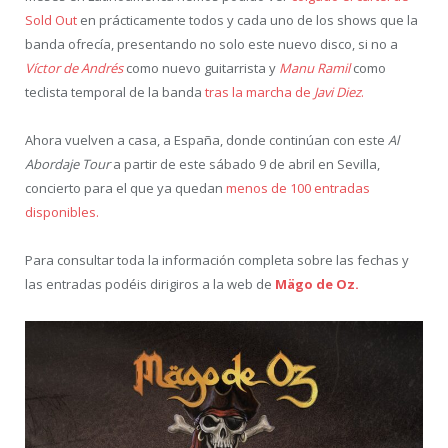
Sold Out
en prácticamente todos y cada uno de los shows que la
banda ofrecía, presentando no solo este nuevo disco, si no a
Víctor de Andrés
como nuevo guitarrista y
Manu Ramil
como
teclista temporal de la banda
tras la marcha de
Javi Diez
.
Ahora vuelven a casa, a España, donde continúan con este
Al
Abordaje Tour
a partir de este sábado 9 de abril en Sevilla,
concierto para el que ya quedan
menos de 100 entradas
disponibles.
Para consultar toda la información completa sobre las fechas y
las entradas podéis dirigiros a la web de
Mägo de Oz.