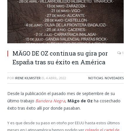
MÄGO DE OZ continua su gira por
1
España tras su éxito en América
POR
IRENE KILMISTER
EL
4 ABRIL, 2022
NOTICIAS
,
NOVEDADES
Desde la publicación el pasado mes de septiembre de su
último trabajo
Bandera Negra
,
Mägo de Oz
ha cosechado
éxito tras éxito allí por donde pasaban.
Y es que desde su paso en otoño por EEUU hasta estos últimos
meses en Latinoamérica hemos podido ver
colgado el cartel de