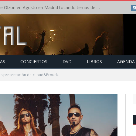
Concierto de Anette Olzon en Agosto en Madrid tocando temas de Nightwish
TAS
CONCIERTOS
DVD
LIBROS
AGENDA
as presentación de «Loud&Proud»