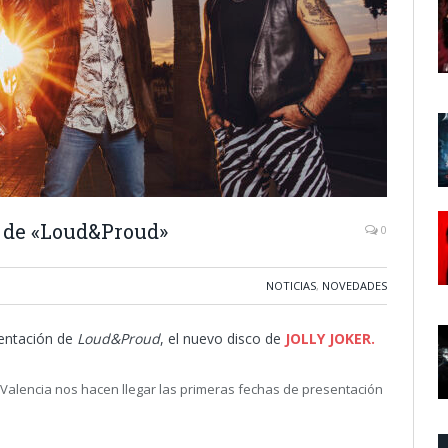
 de «Loud&Proud»
0
NOTICIAS
,
NOVEDADES
sentación de
Loud&Proud
, el nuevo disco de
JOLLY JOKER.
 Valencia nos hacen llegar las primeras fechas de presentación