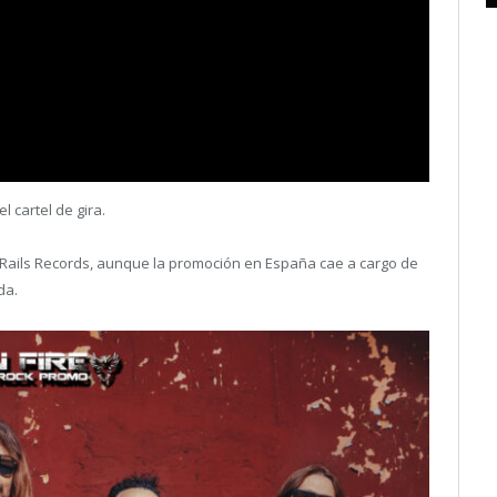
l cartel de gira.
 Rails Records, aunque la promoción en España cae a cargo de
da.