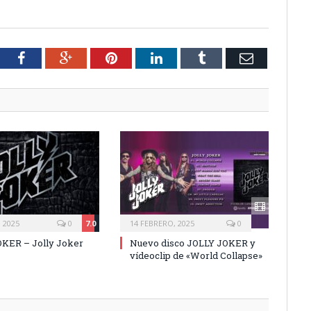
tter
Facebook
Google+
Pinterest
LinkedIn
Tumblr
Email
 2025
0
7.0
14 FEBRERO, 2025
0
KER – Jolly Joker
Nuevo disco JOLLY JOKER y
vídeoclip de «World Collapse»