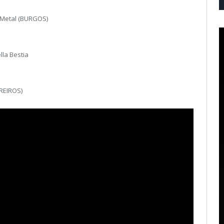
y Metal (BURGOS)
lla Bestia
RREIROS)