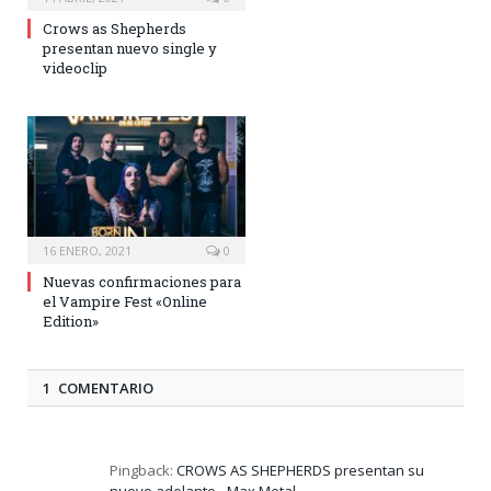
Crows as Shepherds
presentan nuevo single y
videoclip
16 ENERO, 2021
0
Nuevas confirmaciones para
el Vampire Fest «Online
Edition»
1 COMENTARIO
Pingback:
CROWS AS SHEPHERDS presentan su
nuevo adelanto - Max Metal