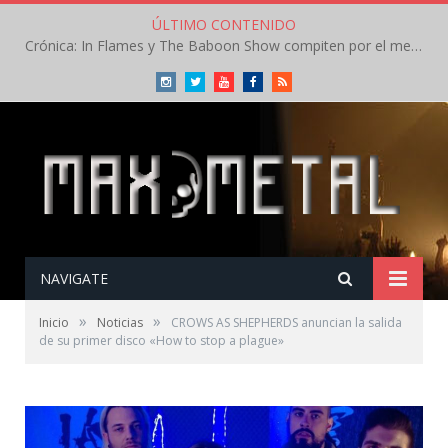
ÚLTIMO CONTENIDO
Crónica: In Flames y The Baboon Show compiten por el mejor concierto del día en el Leyendas del Rock – Viernes – Agosto 2026
Instagram
Twitter
Youtube
Facebook
RSS
NAVIGATE
»
»
Inicio
Noticias
CROWS AS SHEPHERDS anuncian la salida
de su primer disco «How to stop a plague»