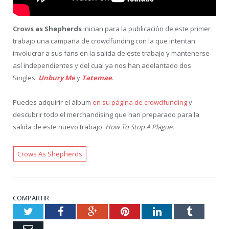
Crows as Shepherds
inician para la publicación de este primer
trabajo una campaña de crowdfunding con la que intentan
involucrar a sus fans en la salida de este trabajo y mantenerse
así independientes y del cual ya nos han adelantado dos
Singles:
Unbury Me
y
Tatemae
.
Puedes adquirir el álbum
en su página de crowdfunding
y
descubrir todo el merchandising que han preparado para la
salida de este nuevo trabajo:
How To Stop A Plague.
Crows As Shepherds
COMPARTIR
Twitter
Facebook
Google+
Pinterest
LinkedIn
Tumblr
Email