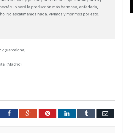
spectáculo será la producción más hermosa, enfadada,
ho. No escatimamos nada. Vivimos y morimos por esto.
 2 (Barcelona)
tal (Madrid)
tter
Facebook
Google+
Pinterest
LinkedIn
Tumblr
Email