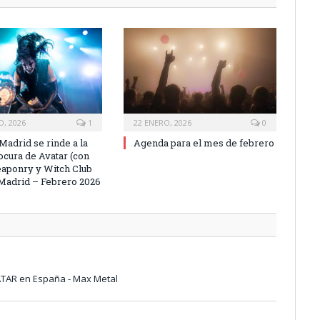
O, 2026
1
22 ENERO, 2026
0
Madrid se rinde a la
Agenda para el mes de febrero
ocura de Avatar (con
aponry y Witch Club
 Madrid – Febrero 2026
ATAR en España - Max Metal