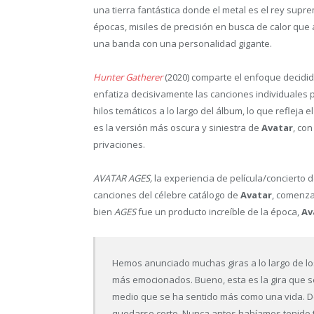
una tierra fantástica donde el metal es el rey sup
épocas, misiles de precisión en busca de calor que 
una banda con una personalidad gigante.
Hunter Gatherer
(2020) comparte el enfoque decidi
enfatiza decisivamente las canciones individuales p
hilos temáticos a lo largo del álbum, lo que reflej
es la versión más oscura y siniestra de
Avatar
, co
privaciones.
AVATAR AGES,
la experiencia de película/concierto 
canciones del célebre catálogo de
Avatar
, comenza
bien
AGES
fue un producto increíble de la época,
Av
Hemos anunciado muchas giras a lo largo de l
más emocionados. Bueno, esta es la gira que s
medio que se ha sentido más como una vida. 
quedarse corto. Nunca antes habíamos tenido t