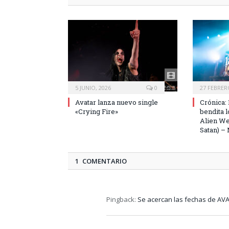
5 JUNIO, 2026
0
27 FEBRER
Avatar lanza nuevo single
Crónica: 
«Crying Fire»
bendita l
Alien We
Satan) –
1 COMENTARIO
Pingback:
Se acercan las fechas de AV