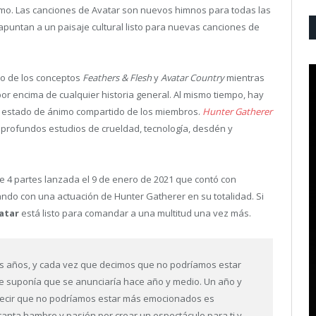
remo. Las canciones de Avatar son nuevos himnos para todas las
apuntan a un paisaje cultural listo para nuevas canciones de
do de los conceptos
Feathers & Flesh
y
Avatar Country
mientras
or encima de cualquier historia general. Al mismo tiempo, hay
a el estado de ánimo compartido de los miembros.
Hunter Gatherer
n profundos estudios de crueldad, tecnología, desdén y
de 4 partes lanzada el 9 de enero de 2021 que contó con
ndo con una actuación de Hunter Gatherer en su totalidad. Si
atar
está listo para comandar a una multitud una vez más.
os años, y cada vez que decimos que no podríamos estar
e suponía que se anunciaría hace año y medio. Un año y
Decir que no podríamos estar más emocionados es
anta hambre y pasión por crear un espectáculo para ti y