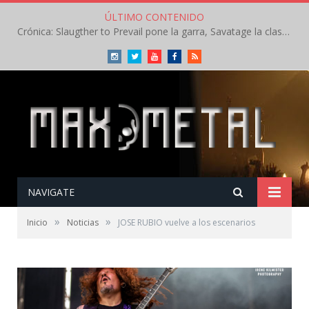
ÚLTIMO CONTENIDO
Crónica: Slaugther to Prevail pone la garra, Savatage la clase en la apertura del Leyendas del Rock – Miércoles – Agosto 2026
Instagram
Twitter
Youtube
Facebook
RSS
NAVIGATE
»
»
Inicio
Noticias
JOSE RUBIO vuelve a los escenarios