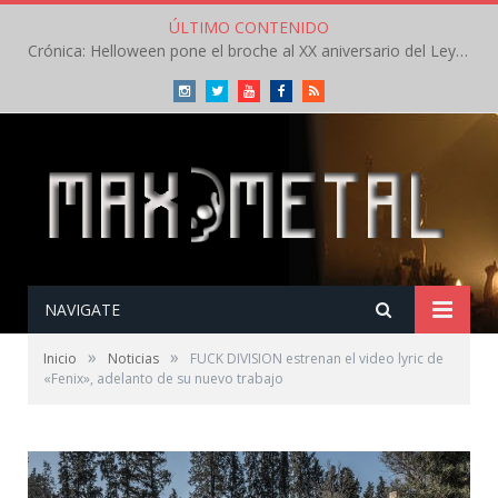
ÚLTIMO CONTENIDO
Crónica: Helloween pone el broche al XX aniversario del Leyendas del Rock – Sábado – Agosto 2026
Instagram
Twitter
Youtube
Facebook
RSS
NAVIGATE
»
»
Inicio
Noticias
FUCK DIVISION estrenan el video lyric de
«Fenix», adelanto de su nuevo trabajo