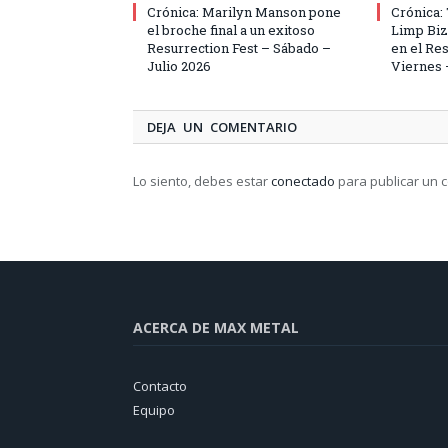
Crónica: Marilyn Manson pone
Crónica: 
el broche final a un exitoso
Limp Bizk
Resurrection Fest – Sábado –
en el Res
Julio 2026
Viernes 
DEJA UN COMENTARIO
Lo siento, debes estar
conectado
para publicar un 
ACERCA DE MAX METAL
Contacto
Equipo