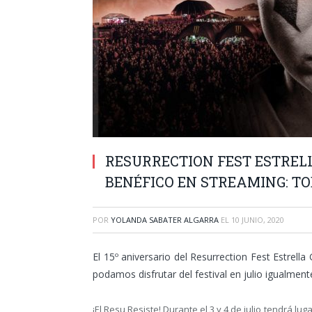
RESURRECTION FEST ESTRELL
BENÉFICO EN STREAMING: TO
POR
YOLANDA SABATER ALGARRA
EL
10 JUNIO, 2020
El 15º aniversario del Resurrection Fest Estrell
podamos disfrutar del festival en julio igualment
¡El Resu Resiste! Durante el 3 y 4 de julio tendrá lug