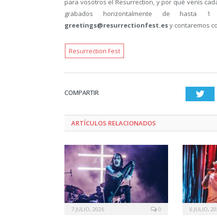
para vosotros el Resurrection, y por qué venís cada
grabados horizontalmente de hasta 1
greetings@resurrectionfest.es
y contaremos co
Resurrection Fest
COMPARTIR
Twi
ARTÍCULOS RELACIONADOS
7 JULIO, 2026
0
6 JULIO, 2