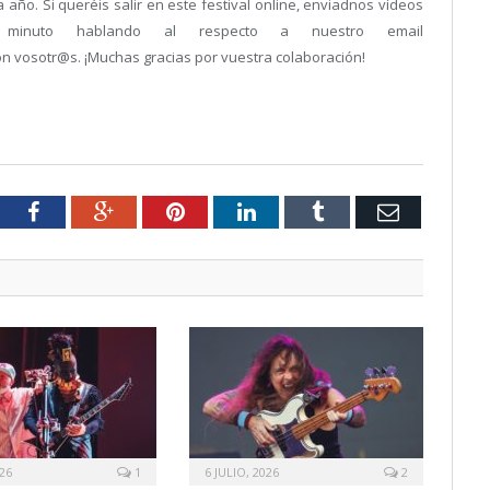
 año. Si queréis salir en este festival online, enviadnos vídeos
 minuto hablando al respecto a nuestro email
n vosotr@s. ¡Muchas gracias por vuestra colaboración!
tter
Facebook
Google+
Pinterest
LinkedIn
Tumblr
Email
026
1
6 JULIO, 2026
2