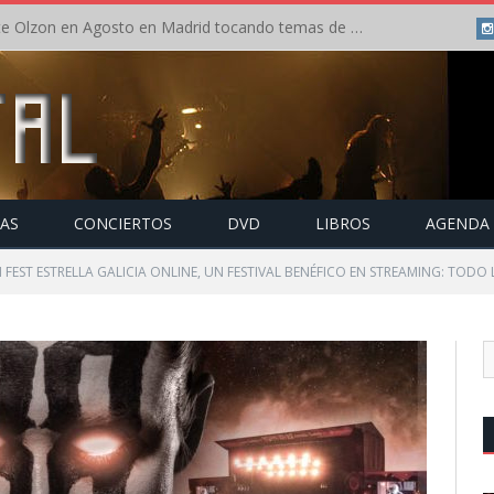
Concierto de Anette Olzon en Agosto en Madrid tocando temas de Nightwish
TAS
CONCIERTOS
DVD
LIBROS
AGENDA
 FEST ESTRELLA GALICIA ONLINE, UN FESTIVAL BENÉFICO EN STREAMING: TODO