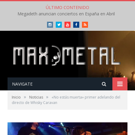
ÚLTIMO CONTENIDO
Megadeth anuncian conciertos en España en Abril
Instagram
Twitter
Youtube
Facebook
RSS
NAVIGATE
»
»
Inicio
Noticias
«No estás muerta» primer adelando del
directo de Whisky Caravan