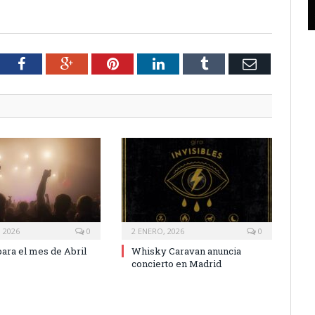
tter
Facebook
Google+
Pinterest
LinkedIn
Tumblr
Email
 2026
0
2 ENERO, 2026
0
ara el mes de Abril
Whisky Caravan anuncia
concierto en Madrid