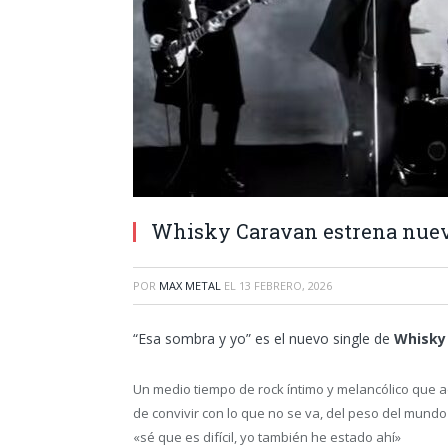
Whisky Caravan estrena nuevo
POR
MAX METAL
EL
13 FEBRERO, 2026
“Esa sombra y yo” es el nuevo single de
Whisky
Un medio tiempo de rock íntimo y melancólico que a
de convivir con lo que no se va, del peso del mund
«sé que es difícil, yo también he estado ahí»