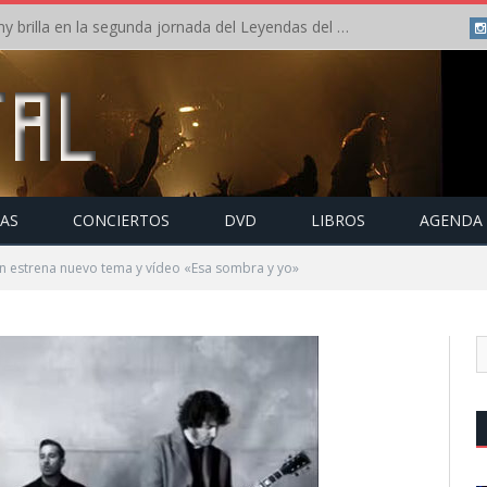
Crónica: Arch Enemy brilla en la segunda jornada del Leyendas del Rock – Jueves – Agosto 2026
TAS
CONCIERTOS
DVD
LIBROS
AGENDA
n estrena nuevo tema y vídeo «Esa sombra y yo»