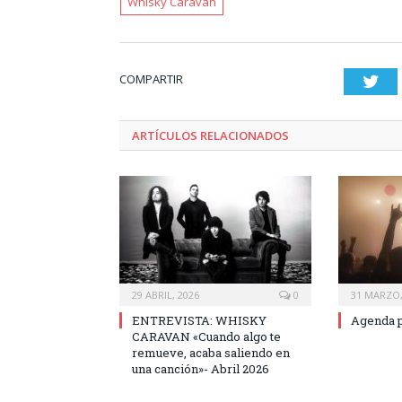
Whisky Caravan
COMPARTIR
Twi
ARTÍCULOS RELACIONADOS
29 ABRIL, 2026
0
31 MARZO,
ENTREVISTA: WHISKY
Agenda p
CARAVAN «Cuando algo te
remueve, acaba saliendo en
una canción»- Abril 2026