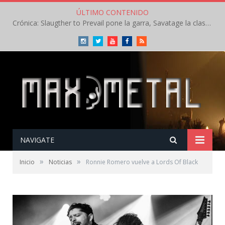
ÚLTIMO CONTENIDO
Crónica: Slaugther to Prevail pone la garra, Savatage la clase en la apertura del Leyendas del Rock – Miércoles – Agosto 2026
Instagram
Twitter
Youtube
Facebook
RSS
NAVIGATE
»
»
Inicio
Noticias
Ronnie Romero vuelve a Lords Of Black