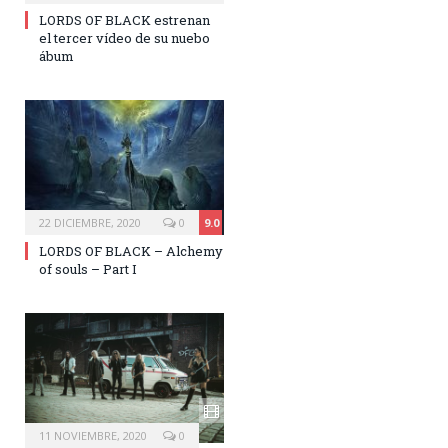
LORDS OF BLACK estrenan
el tercer vídeo de su nuebo
ábum
22 DICIEMBRE, 2020
0
9.0
LORDS OF BLACK – Alchemy
of souls – Part I
11 NOVIEMBRE, 2020
0