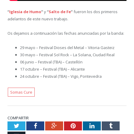
“
Iglesia de Humo
”
y
“
Salto de F
e
”
fueron los dos primeros
adelantos de este nuevo trabajo.
Os dejamos a continuación las fechas anunciadas por la banda:
29 mayo – Festival Dioses del Metal – Vitoria Gasteiz
30 mayo – Festival Sol Rock – La Solana, Ciudad Real
06 junio – Festival (TBA) – Castellón
17 octubre – Festival (TBA) – Alicante
24 octubre – Festival (TBA) – Vigo, Pontevedra
Somas Cure
COMPARTIR
Twitter
Facebook
Google+
Pinterest
LinkedIn
Tumblr