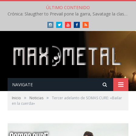
ÚLTIMO CONTENIDO
Crónica: Slaugther to Prevail pone la garra, Savatage la clase en la apertura del Leyendas del Rock – Miércoles – Agosto 2026
Instagram
Twitter
Youtube
Facebook
RSS
NAVIGATE
»
»
Inicio
Noticias
Tercer adelanto de SOMAS CURE: «Bailar
en la cuerda»