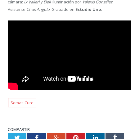
cámara:
Ix Valieri y Eleli
. Iluminación por
Yalexis González
.
Asistente
Chus Angulo
. Grabado en
Estudio Uno
.
Somas Cure
COMPARTIR
Twitter
Facebook
Google+
Pinterest
LinkedIn
Tumblr