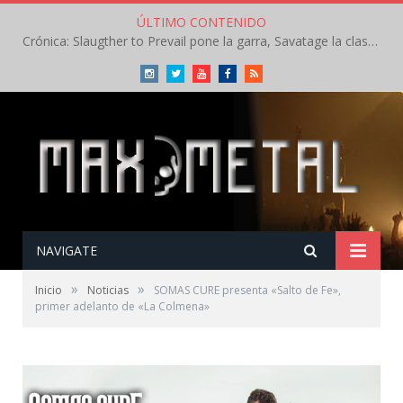
ÚLTIMO CONTENIDO
Crónica: Slaugther to Prevail pone la garra, Savatage la clase en la apertura del Leyendas del Rock – Miércoles – Agosto 2026
Instagram
Twitter
Youtube
Facebook
RSS
NAVIGATE
»
»
Inicio
Noticias
SOMAS CURE presenta «Salto de Fe»,
primer adelanto de «La Colmena»