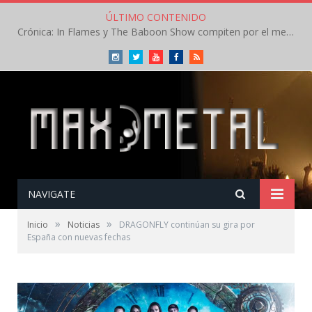
ÚLTIMO CONTENIDO
Crónica: In Flames y The Baboon Show compiten por el mejor concierto del día en el Leyendas del Rock – Viernes – Agosto 2026
Instagram
Twitter
Youtube
Facebook
RSS
NAVIGATE
»
»
Inicio
Noticias
DRAGONFLY continúan su gira por
España con nuevas fechas