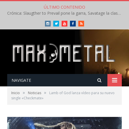
ÚLTIMO CONTENIDO
Crónica: Slaugther to Prevail pone la garra, Savatage la clase en la apertura del Leyendas del Rock – Miércoles – Agosto 2026
Instagram
Twitter
Youtube
Facebook
RSS
NAVIGATE
»
»
Inicio
Noticias
Lamb of God lanza vídeo para su nuevo
single «Checkmate»