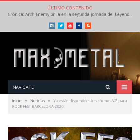
ÚLTIMO CONTENIDO
Crónica: Arch Enemy brilla en la segunda jornada del Leyendas del Rock – Jueves – Agosto 2026
Instagram
Twitter
Youtube
Facebook
RSS
NAVIGATE
»
»
Inicio
Noticias
Ya están disponibles los abonos VIP para
ROCK FEST BARCELONA 2020