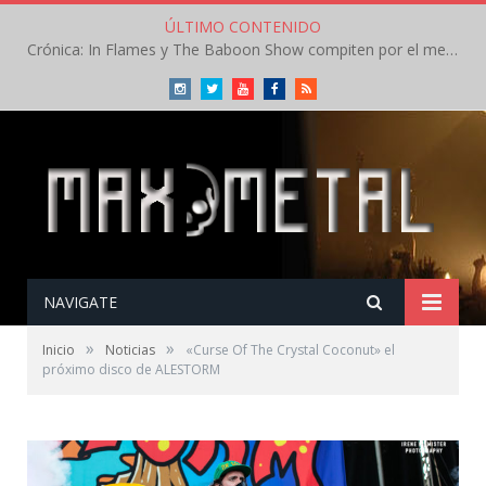
ÚLTIMO CONTENIDO
Crónica: In Flames y The Baboon Show compiten por el mejor concierto del día en el Leyendas del Rock – Viernes – Agosto 2026
Instagram
Twitter
Youtube
Facebook
RSS
NAVIGATE
»
»
Inicio
Noticias
«Curse Of The Crystal Coconut» el
próximo disco de ALESTORM