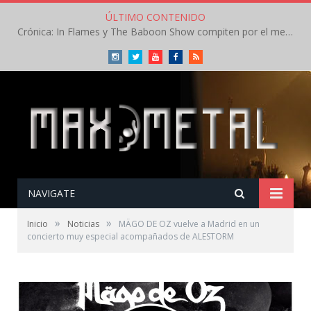
ÚLTIMO CONTENIDO
Crónica: In Flames y The Baboon Show compiten por el mejor concierto del día en el Leyendas del Rock – Viernes – Agosto 2026
Instagram
Twitter
Youtube
Facebook
RSS
NAVIGATE
»
»
Inicio
Noticias
MÄGO DE OZ vuelve a Madrid en un
concierto muy especial acompañados de ALESTORM