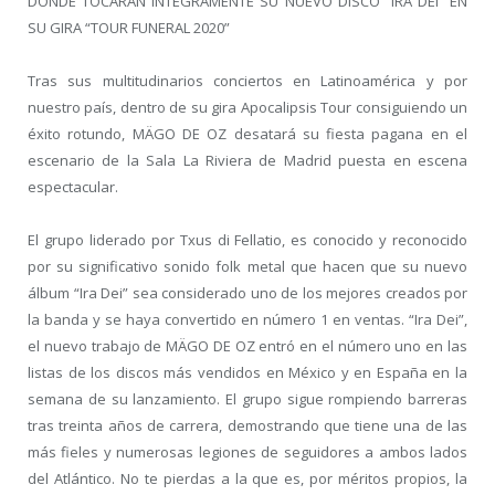
DONDE TOCARÁN ÍNTEGRAMENTE SU NUEVO DISCO “IRA DEI” EN
SU GIRA “TOUR FUNERAL 2020”
Tras sus multitudinarios conciertos en Latinoamérica y por
nuestro país, dentro de su gira Apocalipsis Tour consiguiendo un
éxito rotundo, MÄGO DE OZ desatará su fiesta pagana en el
escenario de la Sala La Riviera de Madrid puesta en escena
espectacular.
El grupo liderado por Txus di Fellatio, es conocido y reconocido
por su significativo sonido folk metal que hacen que su nuevo
álbum “Ira Dei” sea considerado uno de los mejores creados por
la banda y se haya convertido en número 1 en ventas. “Ira Dei”,
el nuevo trabajo de MÄGO DE OZ entró en el número uno en las
listas de los discos más vendidos en México y en España en la
semana de su lanzamiento. El grupo sigue rompiendo barreras
tras treinta años de carrera, demostrando que tiene una de las
más fieles y numerosas legiones de seguidores a ambos lados
del Atlántico. No te pierdas a la que es, por méritos propios, la