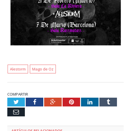
Alestorm
Mago de Oz
COMPARTIR
Twitter
Facebook
Google+
Pinterest
LinkedIn
Tumblr
Email
ARTÍCULOS RELACIONADOS