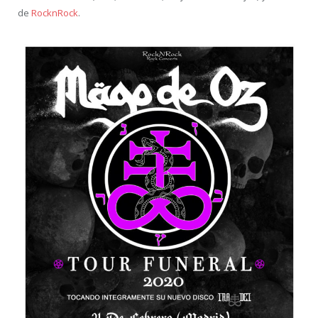
de
RocknRock
.