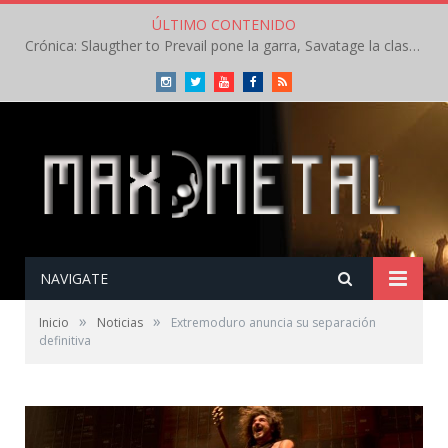
ÚLTIMO CONTENIDO
Crónica: Slaugther to Prevail pone la garra, Savatage la clase en la apertura del Leyendas del Rock – Miércoles – Agosto 2026
Instagram
Twitter
Youtube
Facebook
RSS
NAVIGATE
»
»
Inicio
Noticias
Extremoduro anuncia su separación
definitiva