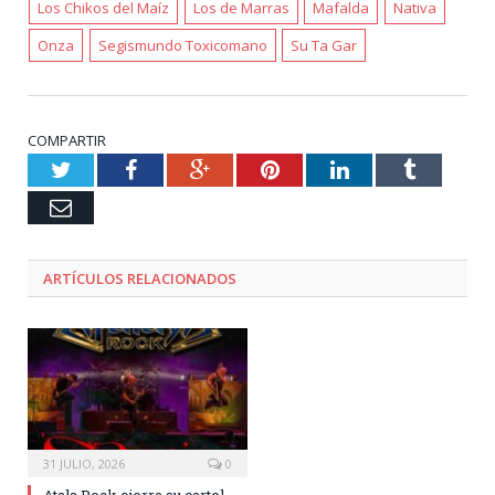
Los Chikos del Maíz
Los de Marras
Mafalda
Nativa
Onza
Segismundo Toxicomano
Su Ta Gar
COMPARTIR
Twitter
Facebook
Google+
Pinterest
LinkedIn
Tumblr
Email
ARTÍCULOS RELACIONADOS
31 JULIO, 2026
0