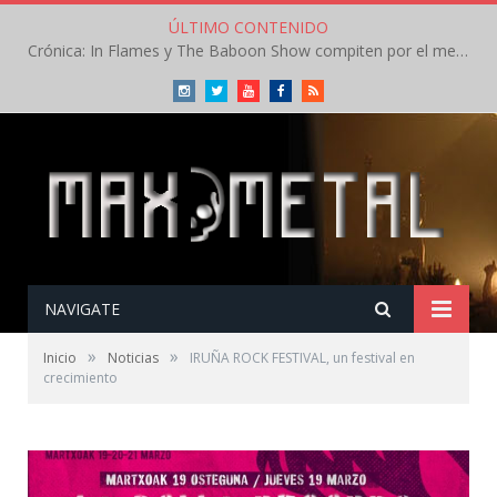
ÚLTIMO CONTENIDO
Crónica: In Flames y The Baboon Show compiten por el mejor concierto del día en el Leyendas del Rock – Viernes – Agosto 2026
Instagram
Twitter
Youtube
Facebook
RSS
NAVIGATE
»
»
Inicio
Noticias
IRUÑA ROCK FESTIVAL, un festival en
crecimiento