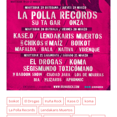
boikot
El Drogas
Iruña Rock
Kase.O
koma
La Polla Records
Lendakaris Muertos