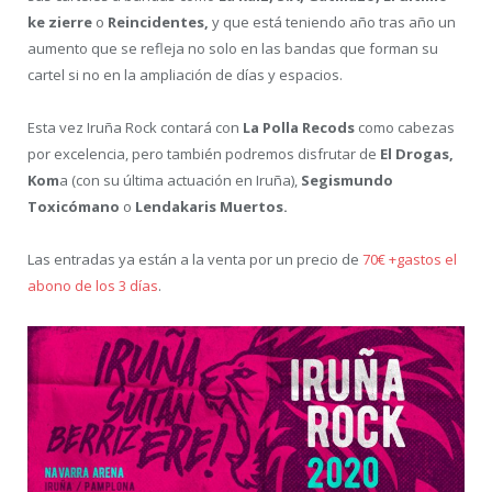
ke zierre
o
Reincidentes,
y que está teniendo año tras año un
aumento que se refleja no solo en las bandas que forman su
cartel si no en la ampliación de días y espacios.
Esta vez Iruña Rock contará con
La Polla Recods
como cabezas
por excelencia, pero también podremos disfrutar de
El Drogas,
Kom
a (con su última actuación en Iruña),
Segismundo
Toxicómano
o
Lendakaris Muertos.
Las entradas ya están a la venta por un precio de
70€ +gastos el
abono de los 3 días
.