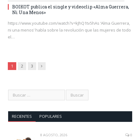
BOIKOT publica el single y videoclip «Alma Guerrera,
Ni Una Menos»
https://www.youtube.com/watch?v=kJhQ1tv5hAs ‘Alma Guerrera,
ni una menos’ habla sobre la revolución que las mujeres de todo
el…
Siguiente
1
2
3
RECIENTES
POPULARES
8 AGOSTO, 2026
0