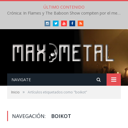
ÚLTIMO CONTENIDO
Crónica: In Flames y The Baboon Show compiten por el mejor concierto del día en el Leyendas del Rock – Viernes – Agosto 2026
Instagram
Twitter
Youtube
Facebook
RSS
NAVIGATE
»
Inicio
Artículos etiquetados como "boikot"
NAVEGACIÓN:
BOIKOT