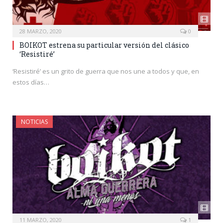
28 MARZO, 2020
0
BOIKOT estrena su particular versión del clásico
‘Resistiré’
‘Resistiré’ es un grito de guerra que nos une a todos y que, en
estos días…
NOTICIAS
11 MARZO, 2020
1