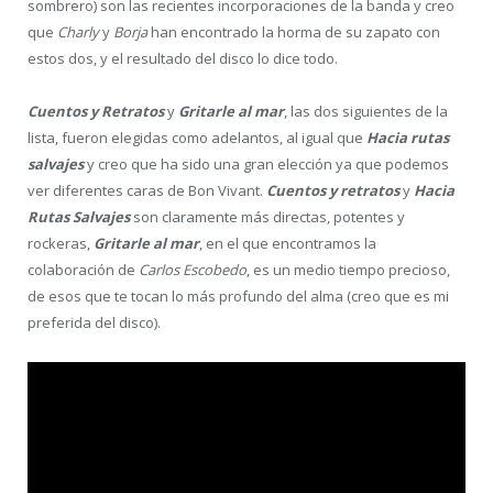
sombrero) son las recientes incorporaciones de la banda y creo
que
Charly
y
Borja
han encontrado la horma de su zapato con
estos dos, y el resultado del disco lo dice todo.
Cuentos y Retratos
y
Gritarle al mar
, las dos siguientes de la
lista, fueron elegidas como adelantos, al igual que
Hacia rutas
salvajes
y creo que ha sido una gran elección ya que podemos
ver diferentes caras de Bon Vivant.
Cuentos y retratos
y
Hacia
Rutas Salvajes
son claramente más directas, potentes y
rockeras,
Gritarle al mar
, en el que encontramos la
colaboración de
Carlos Escobedo
, es un medio tiempo precioso,
de esos que te tocan lo más profundo del alma (creo que es mi
preferida del disco).