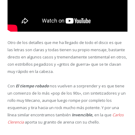
Otro de los detalles que me ha llegado de todo el disco es que
las letras son claras y todas tienen su propio mensaje, bastante
directo en algunos casos y tremendamente sentimental en otros,
con estribillos pegadizos y «gritos de guerra» que se te clavan
muy rápido en la cabeza.
Con
El tiempo robado
nos vuelven a sorprender y es que tiene
un comienzo de lo más «pop de los 90s», con sintetizadores y un
rollo muy Mecano, aunque luego rompe por completo los
esquemas y tira hacia un rock mucho más potente. Y por una
línea similar encontramos también
Invencible,
en la que
Carlos
Clerencia
aporta su granito de arena con su chello.