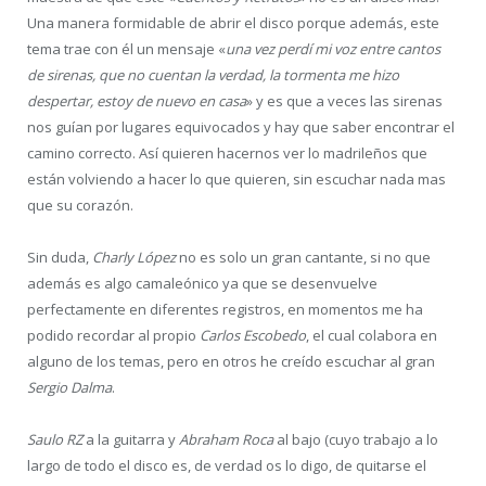
Una manera formidable de abrir el disco porque además, este
tema trae con él un mensaje «
una vez perdí mi voz entre cantos
de sirenas, que no cuentan la verdad, la tormenta me hizo
despertar, estoy de nuevo en casa
» y es que a veces las sirenas
nos guían por lugares equivocados y hay que saber encontrar el
camino correcto. Así quieren hacernos ver lo madrileños que
están volviendo a hacer lo que quieren, sin escuchar nada mas
que su corazón.
Sin duda,
Charly López
no es solo un gran cantante, si no que
además es algo camaleónico ya que se desenvuelve
perfectamente en diferentes registros, en momentos me ha
podido recordar al propio
Carlos Escobedo
, el cual colabora en
alguno de los temas, pero en otros he creído escuchar al gran
Sergio Dalma
.
Saulo RZ
a la guitarra y
Abraham Roca
al bajo (cuyo trabajo a lo
largo de todo el disco es, de verdad os lo digo, de quitarse el