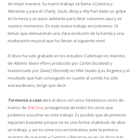
de mejor manera. Su nuevo trabajo se llama «
Cuentos y
Retratos
» y para él
Charly, Saulo, Borja y Aby
han dado un golpe
en la mesa y un paso adelante para decir «
estamos aquí y es
nuestro momento
«. En este nuevo trabajo encontramos 10
temas que demuestran una clara evolución de la banda y una
maduración musical que los llevan al siguiente nivel.
El disco ha sido grabado en los estudios
Cube
bajo los mandos
de
Alberto Seara «Flor»,
producido por
Carlos Escobedo
y
masterizado por
David J Donnelly
en DNA Studio (Los Ángeles)
y el
resultado que han conseguido en cuanto al sonido ha sido
extraordinario, tengo que decir.
Tormenta a casa
abre el disco con unos fantásticos coros de
manos de
Erik Cruz
, protagonista de todos los coros que
podemos escuchar en este trabajo. Es posible que de primeras
impacten bastante porque no es una forma «habitual» de abrir
un trabajo, y así es como nos encontramos ante la primera
muestra de que este «
Cuentos y Retratos
» no es un disco más.