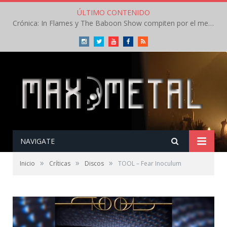
ÚLTIMO CONTENIDO
Crónica: In Flames y The Baboon Show compiten por el mejor concierto del día en el Leyendas del Rock – Viernes – Agosto 2026
Instagram
Twitter
Youtube
Facebook
RSS
NAVIGATE
»
»
»
Inicio
Críticas
Discos
TOOL – Fear Inoculum