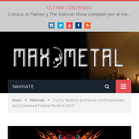
ÚLTIMO CONTENIDO
Crónica: In Flames y The Baboon Show compiten por el mejor concierto del día en el Leyendas del Rock – Viernes – Agosto 2026
Instagram
Twitter
Youtube
Facebook
RSS
NAVIGATE
»
»
Inicio
Noticias
Tool y Slipknot primeras confirmaciones
del Download Festival Madrid 2019