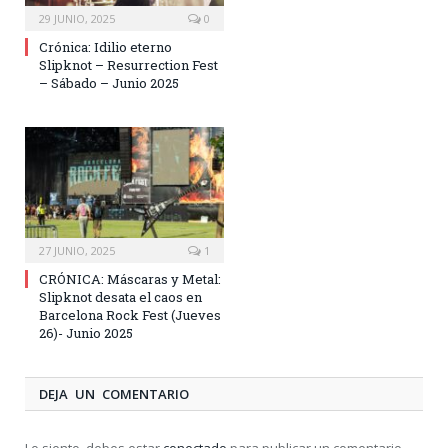
29 JUNIO, 2025
0
Crónica: Idilio eterno
Slipknot – Resurrection Fest
– Sábado – Junio 2025
27 JUNIO, 2025
1
CRÓNICA: Máscaras y Metal:
Slipknot desata el caos en
Barcelona Rock Fest (Jueves
26)- Junio 2025
DEJA UN COMENTARIO
Lo siento, debes estar
conectado
para publicar un comentario.