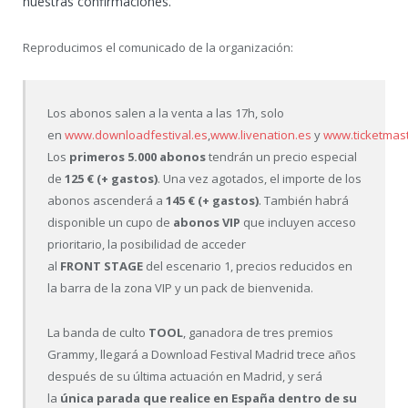
nuestras confirmaciones.
Reproducimos el comunicado de la organización:
Los abonos salen a la venta a las 17h, solo
en
www.downloadfestival.es
,
www.livenation.es
y
www.ticketmast
Los
primeros 5.000 abonos
tendrán un precio especial
de
125 € (+ gastos)
. Una vez agotados, el importe de los
abonos ascenderá a
145 € (+ gastos)
. También habrá
disponible un cupo de
abonos VIP
que incluyen acceso
prioritario, la posibilidad de acceder
al
FRONT STAGE
del escenario 1, precios reducidos en
la barra de la zona VIP y un pack de bienvenida.
La banda de culto
TOOL
, ganadora de tres premios
Grammy, llegará a Download Festival Madrid trece años
después de su última actuación en Madrid, y será
la
única parada que realice en España dentro de su