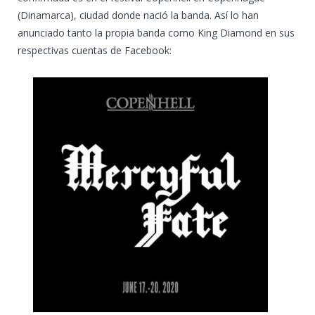
(Dinamarca), ciudad donde nació la banda. Así lo han
anunciado tanto la propia banda como King Diamond en sus
respectivas cuentas de Facebook: