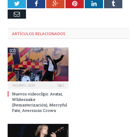
Twitter
Facebook
Google+
Pinterest
LinkedIn
Tumblr
Email
ARTÍCULOS RELACIONADOS
14 JUNIO, 2020
0
Nuevos videoclips: Avatar,
Whitesnake
(Remasterización), Mercyful
Fate, Aversions Crown