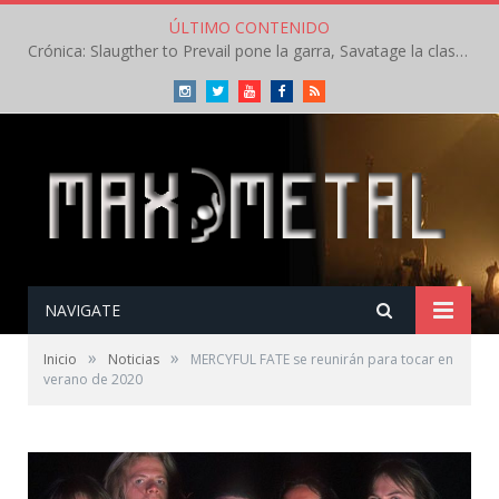
ÚLTIMO CONTENIDO
Crónica: Slaugther to Prevail pone la garra, Savatage la clase en la apertura del Leyendas del Rock – Miércoles – Agosto 2026
Instagram
Twitter
Youtube
Facebook
RSS
NAVIGATE
»
»
Inicio
Noticias
MERCYFUL FATE se reunirán para tocar en
verano de 2020