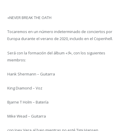
«NEVER BREAK THE OATH
Tocaremos en un número indeterminado de conciertos por
Europa durante el verano de 2020, incluido en el Copenhell.
Será con la formación del álbum «
9
«, con los siguientes
miembros:
Hank Shermann – Guitarra
King Diamond – Voz
Bjarne T Holm – Batería
Mike Wead – Guitarra
con Joey Vera al bajo mientras no esté Timi Hansen.