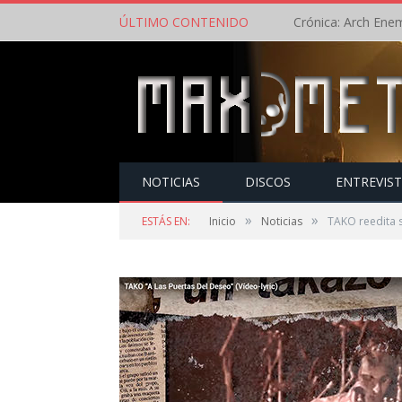
ÚLTIMO CONTENIDO
NOTICIAS
DISCOS
ENTREVIS
»
»
ESTÁS EN:
Inicio
Noticias
TAKO reedita s