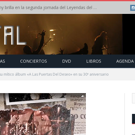
Crónica: Arch Enemy brilla en la segunda jornada del Leyendas del Rock – Jueves – Agosto 2026
TAS
CONCIERTOS
DVD
LIBROS
AGENDA
u mítico álbum «A Las Puertas Del Deseo» en su 30º aniversario