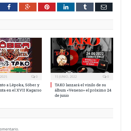
tter
Facebook
Google+
Pinterest
LinkedIn
Tumblr
Email
 2025
0
15 JUNIO, 2022
0
unto a Lèpoka, Söber y
TAKO lanzará el vinilo de su
anta en el XVII Kagarso
álbum «Veneno» el próximo 24
de junio
comentario.